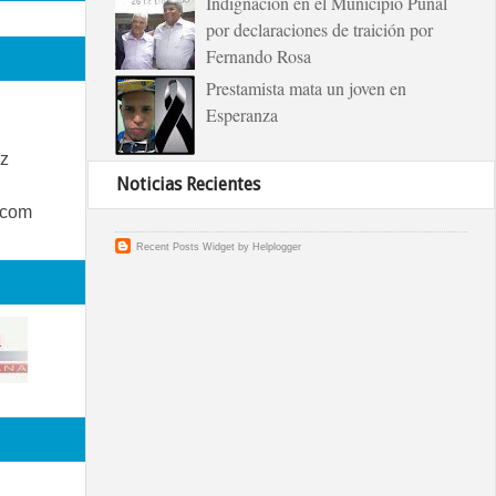
Indignación en el Municipio Puñal
por declaraciones de traición por
Fernando Rosa
Prestamista mata un joven en
Esperanza
z
Noticias Recientes
.com
Recent Posts Widget
by
Helplogger