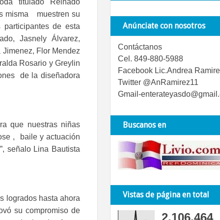
moda titulado "Reinado
las misma muestren su
Anúnciate con nosotros
 participantes de esta
do, Jasnely Álvarez,
Contáctanos
ia Jimenez, Flor Mendez
Cel. 849-880-5988
alda Rosario y Greylin
Facebook Lic.Andrea Ramire
ones de la diseñadora
Twitter @AnRamirez11
Gmail-enterateyasdo@gmail
ra que nuestras niñas
Buscanos en
se , baile y actuación
”, señalo Lina Bautista
Vistas de página en total
s logrados hasta ahora
novó su compromiso de
2,106,464