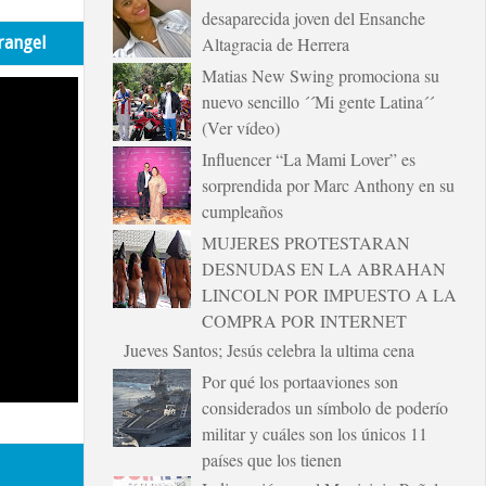
desaparecida joven del Ensanche
rangel
Altagracia de Herrera
Matias New Swing promociona su
nuevo sencillo ´´Mi gente Latina´´
(Ver vídeo)
Influencer “La Mami Lover” es
sorprendida por Marc Anthony en su
cumpleaños
MUJERES PROTESTARAN
DESNUDAS EN LA ABRAHAN
LINCOLN POR IMPUESTO A LA
COMPRA POR INTERNET
Jueves Santos; Jesús celebra la ultima cena
Por qué los portaaviones son
considerados un símbolo de poderío
militar y cuáles son los únicos 11
países que los tienen