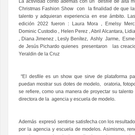
La actividad contó además con un desfile de alta 
Christmas Fashion Show con la finalidad de que 
talento y adquieran experiencia en ese ámbito. Las
edición 2022 fueron : Laura Mora , Emelsy Merca
Dominic Custodio , Helen Perez , Abril Alcantara, Lid
, Diana Jimenez , Lesly Benítez, Ashly Jarme, Esmer
de Jesús Pichardo quienes presentaron las creaci
Yeraldin de la Cruz
“El desfile es un show que sirve de plataforma pa
puedan mostrar sus dotes de modelo, oratoria, fotopo
se refiere, como una manera de proyectar su talento 
directora de la agencia y escuela de modelo.
Además expresó sentirse satisfecha con los resultado
por la agencia y escuela de modelos. Asimismo, re