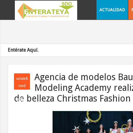
ACTUALIDAD
Entérate Aquí.
Agencia de modelos Bau
undefi
Modeling Academy reali
ned
und
de belleza Christmas Fashio
efin
ed