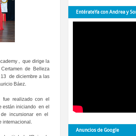
EntérateYa con Andrea y So
cademy , que dirige la
el Certamen de Belleza
13 de diciembre a las
auricio Báez.
 fue realizado con el
e están iniciando en el
de incursionar en el
e internacional.
Anuncios de Google