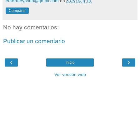
enterateyasdo@gmail.com
en
3:05:00 p. m.
Compartir
No hay comentarios:
Publicar un comentario
‹
›
Inicio
Ver versión web