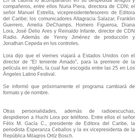
En la cabina lo acompañaron en su despedida amigos y
compañeros, entre ellos Nuria Piera, directora de CDN; el
señor Manuel Estrella, vicepresidente/tesorero de Editora
del Caribe; los comunicadores Altagracia Salazar, Franklin
Guerrero, Amelia DeChamps, Homero Figueroa, Diana
Lora, José Delio Ares y Reinaldo Infante, director de CDN
Radio. Además de Yenny Jiménez de producción y
Jonathan Cepeda en los controles.
Lora dijo que el viernes viajará a Estados Unidos con el
director de “El teniente Amado”, para la premiere de la
película en inglés, la cual fue escogida entre las 25 en Los
Ángeles Latino Festival.
Se informó que próximamente el programa cambiará de
formato y de nombre.
Otras personalidades, además de radioescuchas,
despidieron a Huchi Lora por teléfono. Entre ellos el señor
Félix M. Gacía C., presidente de Editora del Caribe, la
periodista Esperanza Ceballos y la ex vicepresidenta de la
República Milagros Ortíz Bosch.