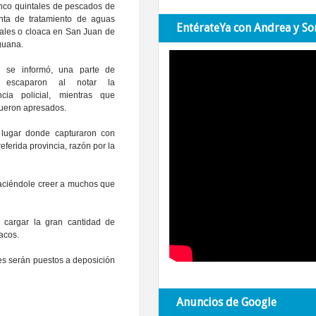
nco quintales de pescados de
anta de tratamiento de aguas
EntérateYa con Andrea y So
ales o cloaca en San Juan de
guana.
 se informó, una parte de
s escaparon al notar la
ncia policial, mientras que
fueron apresados.
 lugar donde capturaron con
eferida provincia, razón por la
aciéndole creer a muchos que
 cargar la gran cantidad de
acos.
res serán puestos a deposición
Anuncios de Google