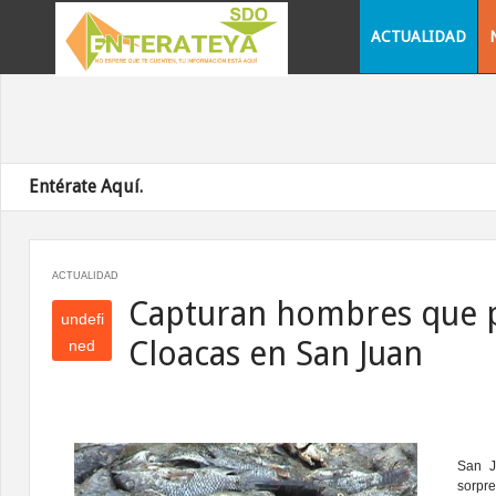
ACTUALIDAD
Entérate Aquí.
ACTUALIDAD
Capturan hombres que 
undefi
Cloacas en San Juan
ned
und
efin
ed
San 
sorpr