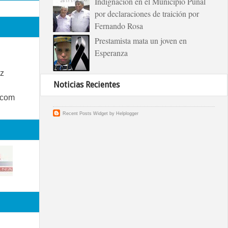
Indignación en el Municipio Puñal
por declaraciones de traición por
Fernando Rosa
Prestamista mata un joven en
Esperanza
z
Noticias Recientes
.com
Recent Posts Widget
by
Helplogger