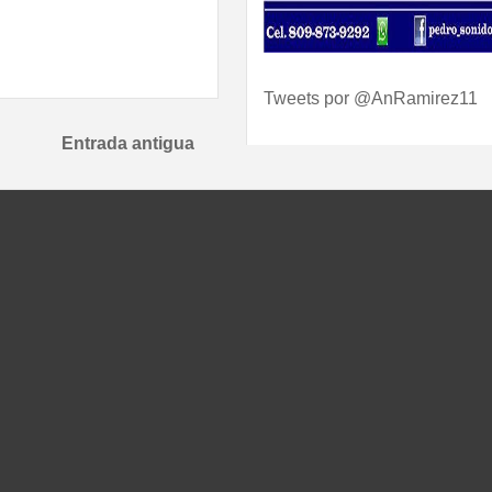
Tweets por @AnRamirez11
Entrada antigua