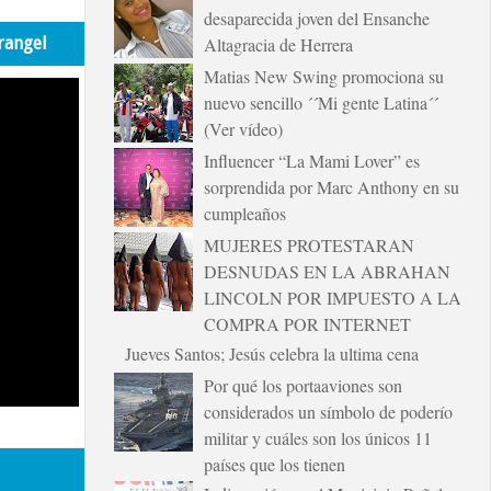
desaparecida joven del Ensanche
rangel
Altagracia de Herrera
Matias New Swing promociona su
nuevo sencillo ´´Mi gente Latina´´
(Ver vídeo)
Influencer “La Mami Lover” es
sorprendida por Marc Anthony en su
cumpleaños
MUJERES PROTESTARAN
DESNUDAS EN LA ABRAHAN
LINCOLN POR IMPUESTO A LA
COMPRA POR INTERNET
Jueves Santos; Jesús celebra la ultima cena
Por qué los portaaviones son
considerados un símbolo de poderío
militar y cuáles son los únicos 11
países que los tienen