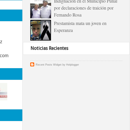
Indignación en el Municipio Puñal
por declaraciones de traición por
Fernando Rosa
Prestamista mata un joven en
Esperanza
z
Noticias Recientes
.com
Recent Posts Widget
by
Helplogger