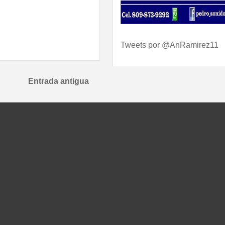
Tweets por @AnRamirez11
Entrada antigua