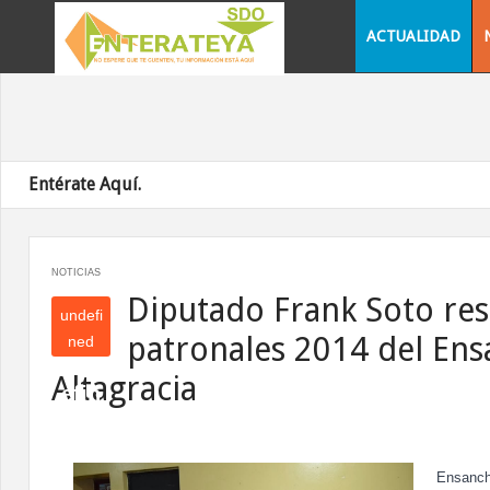
ACTUALIDAD
Entérate Aquí.
NOTICIAS
Diputado Frank Soto res
undefi
patronales 2014 del En
ned
und
Altagracia
efin
ed
Ensanch