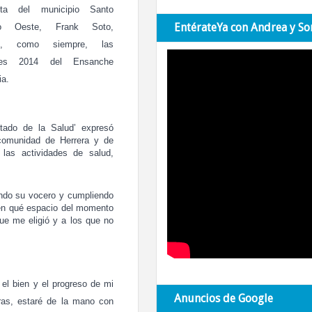
ísta del municipio Santo
EntérateYa con Andrea y So
o Oeste, Frank Soto,
nó, como siempre, las
ales 2014 del
Ensanche
ia.
utado de la Salud’ expresó
comunidad de Herrera y de
las actividades de salud,
endo su vocero y cumpliendo
en qué espacio del momento
ue me eligió y a los que no
el bien y el progreso de mi
Anuncios de Google
ras, estaré de la mano con