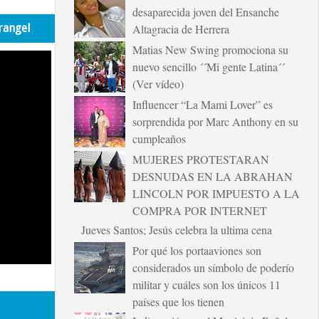
desaparecida joven del Ensanche
rangel
Altagracia de Herrera
Matias New Swing promociona su
nuevo sencillo ´´Mi gente Latina´´
(Ver vídeo)
Influencer “La Mami Lover” es
sorprendida por Marc Anthony en su
cumpleaños
MUJERES PROTESTARAN
DESNUDAS EN LA ABRAHAN
LINCOLN POR IMPUESTO A LA
COMPRA POR INTERNET
Jueves Santos; Jesús celebra la ultima cena
Por qué los portaaviones son
considerados un símbolo de poderío
militar y cuáles son los únicos 11
países que los tienen