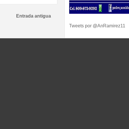
Entrada antigua
Tweets por @AnRamirez11