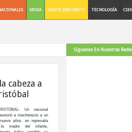
NACIONALES
MODA
SANTO DGO.OESTE
TECNOLOGÍA
CIE
Siguenos En Nuestras Redes
 la cabeza a
ristóbal
ISTÓBAL-
Un nacional
 asesinó a machetazos a un
nueve años, en represalia
 la madre del infante,
amente había vendido su