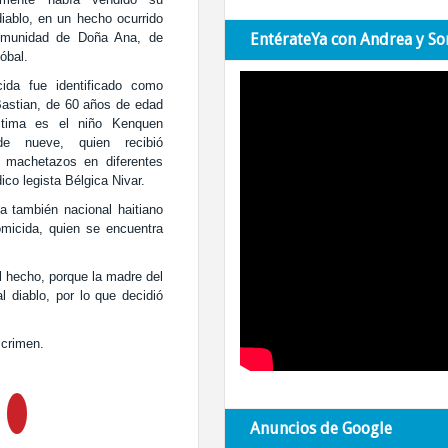
diablo, en un hecho ocurrido
omunidad de Doña Ana, de
EntérateYa con Andrea y So
óbal.
ida fue identificado como
astian, de 60 años de edad
ctima es el niño Kenquen
de nueve, quien recibió
s machetazos en diferentes
co legista Bélgica Nivar.
la también nacional haitiano
omicida, quien se encuentra
l hecho, porque la madre del
l diablo, por lo que decidió
 crimen.
Anuncios de Google