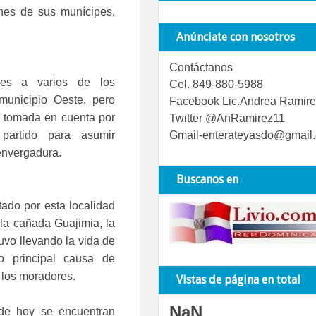
nes de sus munícipes,
Anúnciate con nosotros
Contáctanos
ones a varios de los
Cel. 849-880-5988
municipio Oeste, pero
Facebook Lic.Andrea Ramire
r tomada en cuenta por
Twitter @AnRamirez11
 partido para asumir
Gmail-enterateyasdo@gmail
envergadura.
Buscanos en
tado por esta localidad
 la cañada Guajimia, la
uvo llevando la vida de
o principal causa de
 los moradores.
Vistas de página en total
NaN
nde hoy se encuentran