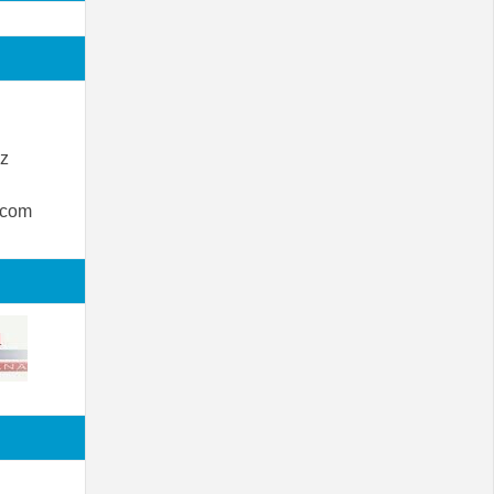
z
.com