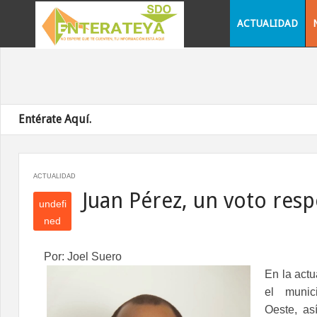
ACTUALIDAD
Entérate Aquí.
ACTUALIDAD
Juan Pérez, un voto res
undefi
ned
und
efin
Por: Joel Suero
ed
En la actu
el munic
Oeste, as