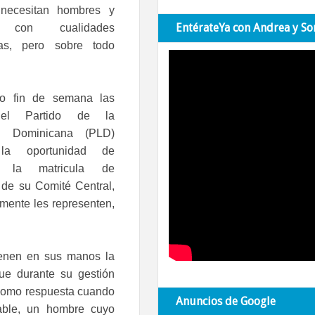
 necesitan hombres y
EntérateYa con Andrea y So
s con cualidades
tas, pero sobre todo
mo fin de semana las
el Partido de la
ón Dominicana (PLD)
 la oportunidad de
r la matricula de
de su Comité Central,
mente les representen,
enen en sus manos la
ue durante su gestión
 como respuesta cuando
Anuncios de Google
able, un hombre cuyo