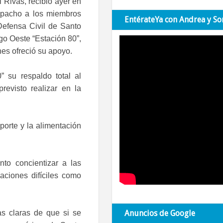
 Rivas, recibió ayer en
pacho a los miembros
EntérateYa con Andrea y So
Defensa Civil de Santo
o Oeste “Estación 80”,
nes ofreció su apoyo.
” su respaldo total al
visto realizar en la
orte y la alimentación
to concientizar a las
aciones difíciles como
s claras de que si se
Anuncios de Google