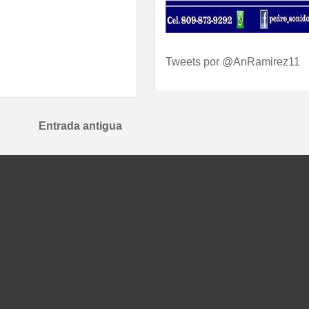
Tweets por @AnRamirez11
Entrada antigua