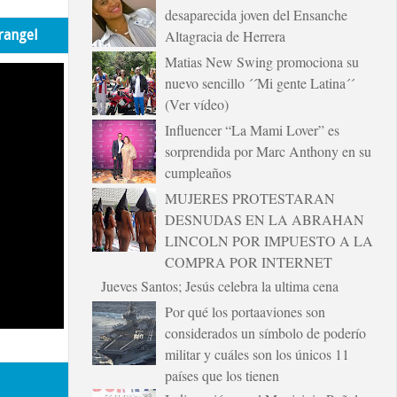
desaparecida joven del Ensanche
rangel
Altagracia de Herrera
Matias New Swing promociona su
nuevo sencillo ´´Mi gente Latina´´
(Ver vídeo)
Influencer “La Mami Lover” es
sorprendida por Marc Anthony en su
cumpleaños
MUJERES PROTESTARAN
DESNUDAS EN LA ABRAHAN
LINCOLN POR IMPUESTO A LA
COMPRA POR INTERNET
Jueves Santos; Jesús celebra la ultima cena
Por qué los portaaviones son
considerados un símbolo de poderío
militar y cuáles son los únicos 11
países que los tienen