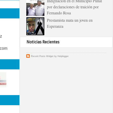
Indignación en el Municipio Puñal
por declaraciones de traición por
Fernando Rosa
Prestamista mata un joven en
Esperanza
z
Noticias Recientes
.com
Recent Posts Widget
by
Helplogger