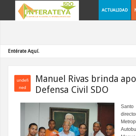
ACTUALIDAD
Entérate Aquí.
Manuel Rivas brinda apo
undefi
Defensa Civil SDO
ned
und
efin
Santo
ed
direc
Metrop
Autobu