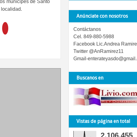
 los munícipes de Santo
localidad.
Anúnciate con nosotros
Contáctanos
Cel. 849-880-5988
Facebook Lic.Andrea Ramire
Twitter @AnRamirez11
Gmail-enterateyasdo@gmail
Buscanos en
Vistas de página en total
2,106,455