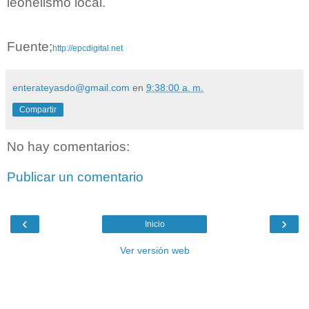
leonelismo local.
Fuente;
http://epcdigital.net
enterateyasdo@gmail.com
en
9:38:00 a. m.
Compartir
No hay comentarios:
Publicar un comentario
‹
›
Inicio
Ver versión web