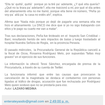
“Ella ta’ quillá’, quillá’ porque yo la tiré pa’ adelante, ¿Y qué ella quería?
¿Qué no la tirara pa’ adelante?, ella me traicionó a mí, por qué el día antes
del allanamiento ella no me llamó, porque ella tiene mi número, “Peña yo
voy pa´ allá pa´ tu casa no estés ahí”, explica.
Afirma que “Nada más porque yo dejé de pagarle una semana ella me
hizo el allanamiento. La DNCD me dice que si yo no sigo trabajando con
ellos y le pago su cuarto me van a matar”.
Tras sus declaraciones, Peña fue tiroteado en el trayecto San Cristóbal –
Baní, resultando herido de seis impactos de balas y luego trasladado al
hospital Nuestra Señora de Regla, en la provincia Peravia.
El pasado miércoles, la Procuraduría General de la República canceló a
la fiscal de Ocoa, Rosanna Rodríguez Melo, por supuestas "faltas muy
graves" en el ejercicio de sus funciones.
La información la ofreció Tessi Sánchez, encargada de prensa de la
Procuraduría, a través de su cuenta de Twitter.
La funcionaria informó que entre las causas que provocaron la
cancelación de la magistrada se destaca el contubernio con personas
ligadas al tráfico de drogas, acusación que fue rechazada por Rodríguez
Melo quien sostuvo que no se prestaría para eso.
Autor:
LAZARO MEDINA
enterateyasdo@gmail.com
en
2:49:00 p. m.