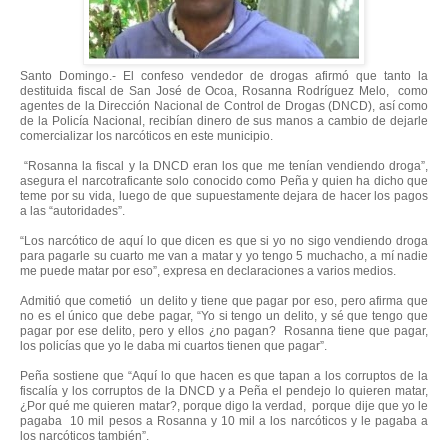
Santo Domingo.- El confeso vendedor de drogas afirmó que tanto la
destituida fiscal de San José de Ocoa, Rosanna Rodríguez Melo, como
agentes de la Dirección Nacional de Control de Drogas (DNCD), así como
de la Policía Nacional, recibían dinero de sus manos a cambio de dejarle
comercializar los narcóticos en este municipio.
“Rosanna la fiscal y la DNCD eran los que me tenían vendiendo droga”,
asegura el narcotraficante solo conocido como Peña y quien ha dicho que
teme por su vida, luego de que supuestamente dejara de hacer los pagos
a las “autoridades”.
“Los narcótico de aquí lo que dicen es que si yo no sigo vendiendo droga
para pagarle su cuarto me van a matar y yo tengo 5 muchacho, a mí nadie
me puede matar por eso”, expresa en declaraciones a varios medios.
Admitió que cometió un delito y tiene que pagar por eso, pero afirma que
no es el único que debe pagar, “Yo si tengo un delito, y sé que tengo que
pagar por ese delito, pero y ellos ¿no pagan? Rosanna tiene que pagar,
los policías que yo le daba mi cuartos tienen que pagar”.
Peña sostiene que “Aquí lo que hacen es que tapan a los corruptos de la
fiscalía y los corruptos de la DNCD y a Peña el pendejo lo quieren matar,
¿Por qué me quieren matar?, porque digo la verdad, porque dije que yo le
pagaba 10 mil pesos a Rosanna y 10 mil a los narcóticos y le pagaba a
los narcóticos también”.