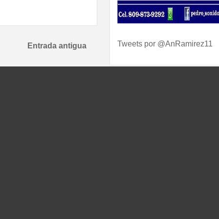
Tweets por @AnRamirez11
Entrada antigua