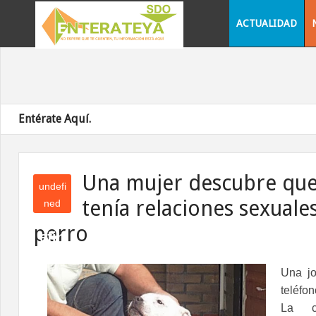
ACTUALIDAD
Entérate Aquí.
Una mujer descubre que
undefi
tenía relaciones sexuale
ned
und
perro
efin
ed
Una jo
teléfo
La c