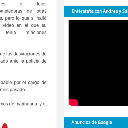
sajes o fotos
ometedoras de otras
EntérateYa con Andrea y So
s, pero lo que si halló
n video en el que su
 tenia relaciones
ma de las desviaciones de
ado ante la policía de
pable por el cargo de
l mes pasado.
amos de marihuana, y el
Anuncios de Google