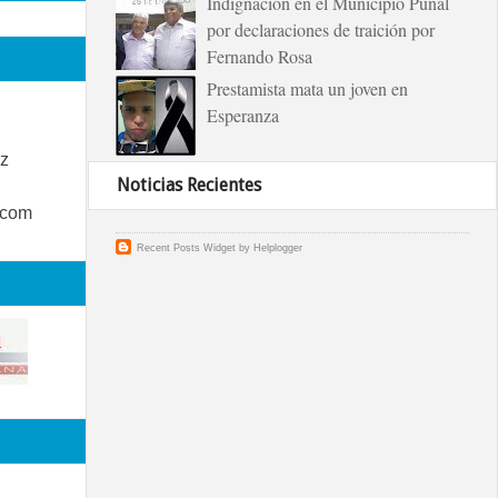
Indignación en el Municipio Puñal
por declaraciones de traición por
Fernando Rosa
Prestamista mata un joven en
Esperanza
z
Noticias Recientes
.com
Recent Posts Widget
by
Helplogger