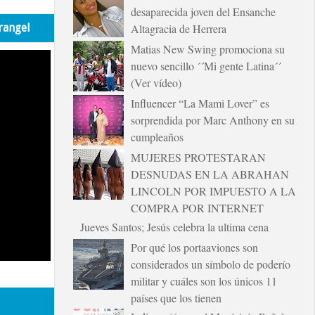
desaparecida joven del Ensanche
rangel
Altagracia de Herrera
Matias New Swing promociona su
nuevo sencillo ´´Mi gente Latina´´
(Ver vídeo)
Influencer “La Mami Lover” es
sorprendida por Marc Anthony en su
cumpleaños
MUJERES PROTESTARAN
DESNUDAS EN LA ABRAHAN
LINCOLN POR IMPUESTO A LA
COMPRA POR INTERNET
Jueves Santos; Jesús celebra la ultima cena
Por qué los portaaviones son
considerados un símbolo de poderío
militar y cuáles son los únicos 11
países que los tienen