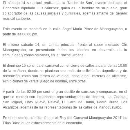
El sábado 14 se estará realizando la ‘Noche de Son’, evento dedicado al
Honorable diputado Luis Sánchez, quien es un hombre de su pueblo, gran
colaborador de las causas sociales y culturales, además amante del género
musical caribeño.
Este evento se montará en la calle Ángel María Pérez de Manoguayabo, a
partir de las 08:00 pm.
El mismo sábado 14, en tarima principal, frente al super mercado Olé
Manoguayabo, se presentarán todos los talentos en desarrollo de la
comunidad y zonas cercanas, en la ‘Noche Urbana’.
El domingo 15 continúa el carnaval con el cierre de calles a partir de las 10:00
de la mañana, donde se plantean una serie de actividades deportivas y de
recreación, como son torneo de voleibol, basquetbol, carreras de atletismo,
exhibiciones de karate, juego de dominó, entre otras.
A partir de las 02:00 pm será el gran desfile de carrozas y comparsas, en el
que se contará con importantes representaciones de Herrera, Las Caobas,
San Miguel, Hato Nuevo, Palavé, El Carril de Haina, Pedro Brand, Los
Alcarrizos, además de las representaciones de las calles de Manoguayabo.
En el encuentro se informó que el ‘Rey del Carnaval Manoguayabo 2014’ es
Elías Báez, quien estuvo presente en el encuentro.