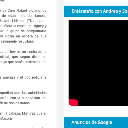
lla.
o es Diné Rafael Lidiano, de
EntérateYa con Andrea y So
 de edad, hijo del famoso
Rafael Lidiano (Titi), quien
de cólera la cárcel de Higüey y
ual un grupo de compatriotas
a vigilia en espera de que
estamente resucitara.
sta de hoy es en contra de la
olicial, que según dicen se
 suyo que había sostenido una
agentes y el otro policía le
 impedían que las autoridades
amión con la supervisión del
ón de dos haitianos.
 en la cabeza. Mientras que el
 Macorís.
Anuncios de Google