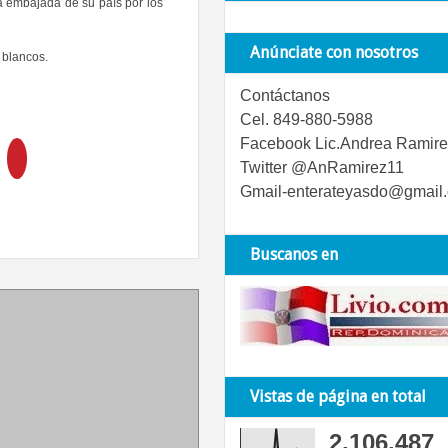
la embajada de su país por los
Anúnciate con nosotros
 blancos.
Contáctanos
Cel. 849-880-5988
Facebook Lic.Andrea Ramire
Twitter @AnRamirez11
Gmail-enterateyasdo@gmail
Buscanos en
Vistas de página en total
2,106,487