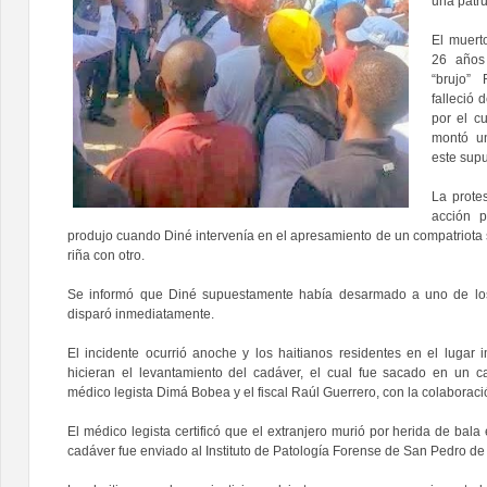
una patru
El muert
26 años
“brujo” 
falleció 
por el c
montó un
este supu
La prote
acción p
produjo cuando Diné intervenía en el apresamiento de un compatriota
riña con otro.
Se informó que Diné supuestamente había desarmado a uno de los 
disparó inmediatamente.
El incidente ocurrió anoche y los haitianos residentes en el lugar
hicieran el levantamiento del cadáver, el cual fue sacado en un c
médico legista Dimá Bobea y el fiscal Raúl Guerrero, con la colaboraci
El médico legista certificó que el extranjero murió por herida de bala
cadáver fue enviado al Instituto de Patología Forense de San Pedro de