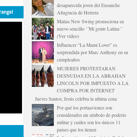
desaparecida joven del Ensanche
rangel
Altagracia de Herrera
Matias New Swing promociona su
nuevo sencillo ´´Mi gente Latina´´
(Ver vídeo)
Influencer “La Mami Lover” es
sorprendida por Marc Anthony en su
cumpleaños
MUJERES PROTESTARAN
DESNUDAS EN LA ABRAHAN
LINCOLN POR IMPUESTO A LA
COMPRA POR INTERNET
Jueves Santos; Jesús celebra la ultima cena
Por qué los portaaviones son
considerados un símbolo de poderío
militar y cuáles son los únicos 11
países que los tienen