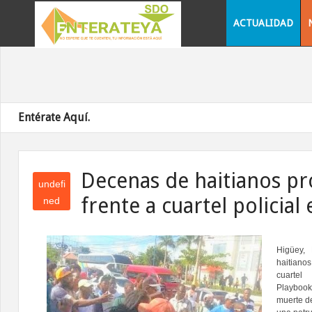
ACTUALIDAD
Entérate Aquí.
Decenas de haitianos pr
undefi
frente a cuartel policial
ned
und
efin
ed
Higüey, 
haitianos
cuartel
Playboo
muerte d