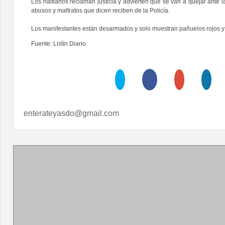
Los haitianos reclaman justicia y advierten que se van a quejar ante 
abusos y maltratos que dicen reciben de la Policía.
Los manifestantes están desarmados y solo muestran pañuelos rojos y
Fuente: Listín Diario
enterateyasdo@gmail.com