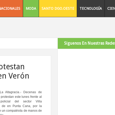
NACIONALES
MODA
SANTO DGO.OESTE
TECNOLOGÍA
CIE
Siguenos En Nuestras Redes
otestan
 en Verón
La Altagracia
.- Decenas de
 protestan este lunes frente al
 policial del sector Villa
k de en Punta Cana, por la
e un compatriota de manos de