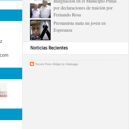
Indignación en el Municipio Puñal
por declaraciones de traición por
Fernando Rosa
Prestamista mata un joven en
Esperanza
z
Noticias Recientes
.com
Recent Posts Widget
by
Helplogger