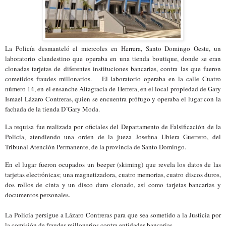
La Policía desmanteló el miercoles en Herrera, Santo Domingo Oeste, un
laboratorio clandestino que operaba en una tienda boutique, donde se eran
clonadas tarjetas de diferentes instituciones bancarias, contra las que fueron
cometidos fraudes millonarios. El laboratorio operaba en la calle Cuatro
número 14, en el ensanche Altagracia de Herrera, en el local propiedad de Gary
Ismael Lázaro Contreras, quien se encuentra prófugo y operaba el lugar con la
fachada de la tienda D´Gary Moda.
La requisa fue realizada por oficiales del Departamento de Falsificación de la
Policía, atendiendo una orden de la jueza Josefina Ubiera Guerrero, del
Tribunal Atención Permanente, de la provincia de Santo Domingo.
En el lugar fueron ocupados un beeper (skiming) que revela los datos de las
tarjetas electrónicas; una magnetizadora, cuatro memorias, cuatro discos duros,
dos rollos de cinta y un disco duro clonado, así como tarjetas bancarias y
documentos personales.
La Policía persigue a Lázaro Contreras para que sea sometido a la Justicia por
la comisión de fraudes millonarios contra entidades bancarias.