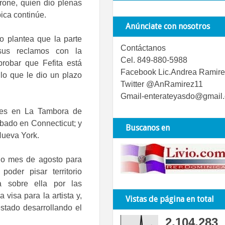
rone, quien dio plenas
pica continúe.
Anúnciate con nosotros
o plantea que la parte
Contáctanos
sus reclamos con la
Cel. 849-880-5988
robar que Fefita está
Facebook Lic.Andrea Ramire
lo que le dio un plazo
Twitter @AnRamirez11
Gmail-enterateyasdo@gmail
oles en La Tambora de
ábado en Connecticut; y
Buscanos en
Nueva York.
ado mes de agosto para
oder pisar territorio
 sobre ella por las
visa para la artista y,
Vistas de página en total
stado desarrollando el
2,104,283