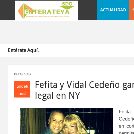
ACTUALIDAD
Entérate Aquí.
FARANDULA
Fefita y Vidal Cedeño ga
undefi
legal en NY
ned
und
efin
Fefit
ed
Cedeñ
en cor
permita