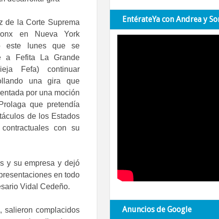
EntérateYa con Andrea y So
z de la Corte Suprema
ronx en Nueva York
ió este lunes que se
e a Fefita La Grande
ieja Fefa) continuar
ollando una gira que
identada por una moción
Prolaga que pretendía
ctáculos de los Estados
contractuales con su
as y su empresa y dejó
presentaciones en todo
resario Vidal Cedeño.
Anuncios de Google
, salieron complacidos