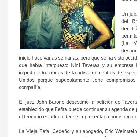
Un jue
del B
decid
permit
(La V
desarr
inició hace varias semanas, pero que se ha visto acc
que había interpuesto Niní Taveras y su empresa 
impedir actuaciones de la artista en centros de espe
Unidos porque supuestamente tiene compromisos 
compañía.
El juez John Barone desestimó la petición de Taver
establecido que Fefita puede continuar su agenda de 
el territorio estadounidense, representada por el emp
La Vieja Fefa, Cedeño y su abogado, Eric Weinstein