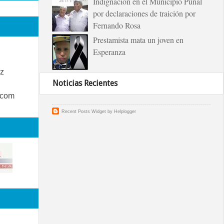
Indignación en el Municipio Puñal
por declaraciones de traición por
Fernando Rosa
Prestamista mata un joven en
Esperanza
z
Noticias Recientes
.com
Recent Posts Widget
by
Helplogger