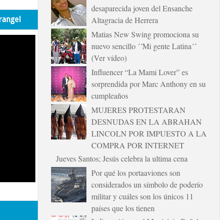
desaparecida joven del Ensanche
rangel
Altagracia de Herrera
Matias New Swing promociona su
nuevo sencillo ´´Mi gente Latina´´
(Ver vídeo)
Influencer “La Mami Lover” es
sorprendida por Marc Anthony en su
cumpleaños
MUJERES PROTESTARAN
DESNUDAS EN LA ABRAHAN
LINCOLN POR IMPUESTO A LA
COMPRA POR INTERNET
Jueves Santos; Jesús celebra la ultima cena
Por qué los portaaviones son
considerados un símbolo de poderío
militar y cuáles son los únicos 11
países que los tienen