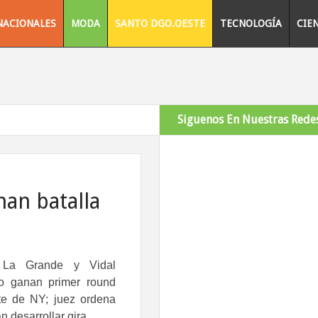
NACIONALES
MODA
SANTO DGO.OESTE
TECNOLOGÍA
CIE
Siguenos En Nuestras Redes
nan batalla
a La Grande y Vidal
o ganan primer round
te de NY; juez ordena
n desarrollar gira