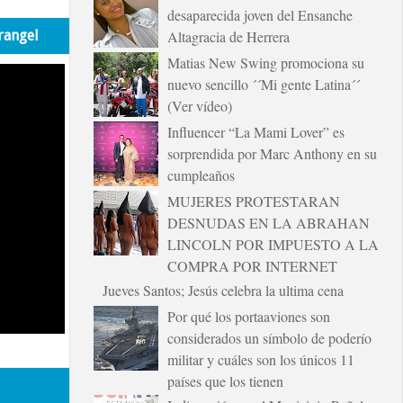
desaparecida joven del Ensanche
rangel
Altagracia de Herrera
Matias New Swing promociona su
nuevo sencillo ´´Mi gente Latina´´
(Ver vídeo)
Influencer “La Mami Lover” es
sorprendida por Marc Anthony en su
cumpleaños
MUJERES PROTESTARAN
DESNUDAS EN LA ABRAHAN
LINCOLN POR IMPUESTO A LA
COMPRA POR INTERNET
Jueves Santos; Jesús celebra la ultima cena
Por qué los portaaviones son
considerados un símbolo de poderío
militar y cuáles son los únicos 11
países que los tienen