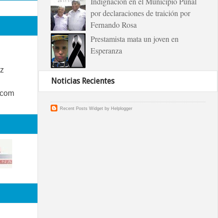
Indignación en el Municipio Puñal
por declaraciones de traición por
Fernando Rosa
Prestamista mata un joven en
Esperanza
z
Noticias Recientes
.com
Recent Posts Widget
by
Helplogger