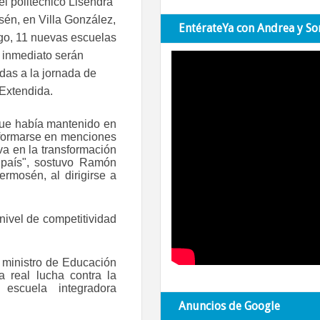
el politécnico Lisendra
én, en Villa González,
EntérateYa con Andrea y So
go, 11 nuevas escuelas
 inmediato serán
das a la jornada de
Extendida.
 que había mantenido en
 formarse en menciones
va en la transformación
l país", sostuvo Ramón
ermosén, al dirigirse a
nivel de competitividad
l ministro de Educación
a real lucha contra la
escuela integradora
Anuncios de Google