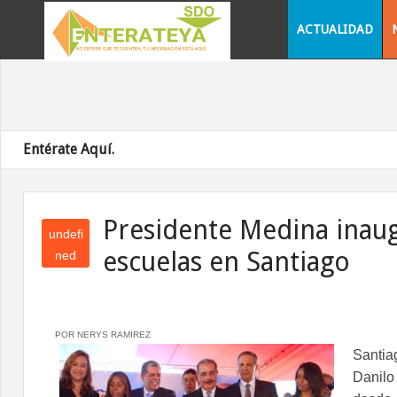
ACTUALIDAD
Entérate Aquí.
Presidente Medina inau
undefi
escuelas en Santiago
ned
und
efin
ed
POR NERYS RAMIREZ
Santia
Danilo