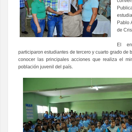
conver
Publi
estud
Pablo A
de Cris
El en
participaron estudiantes de tercero y cuarto grado de b
conocer las principales acciones que realiza el min
población juvenil del país.