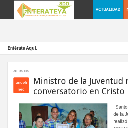
ACTUALIDAD
Entérate Aquí.
ACTUALIDAD
Ministro de la Juventud r
undefi
conversatorio en Cristo
ned
und
efin
Santo
ed
de la 
reali