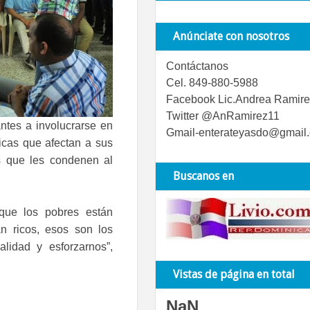
Anúnciate con nosotros
Contáctanos
Cel. 849-880-5988
Facebook Lic.Andrea Ramire
Twitter @AnRamirez11
ntes a involucrarse en
Gmail-enterateyasdo@gmail
icas que afectan a sus
s que les condenen al
Buscanos en
que los pobres están
n ricos, esos son los
lidad y esforzarnos”,
Vistas de página en total
NaN