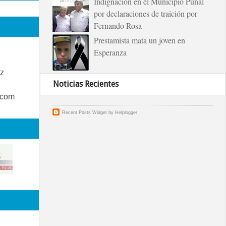
Indignación en el Municipio Puñal
por declaraciones de traición por
Fernando Rosa
Prestamista mata un joven en
Esperanza
z
Noticias Recientes
.com
Recent Posts Widget
by
Helplogger