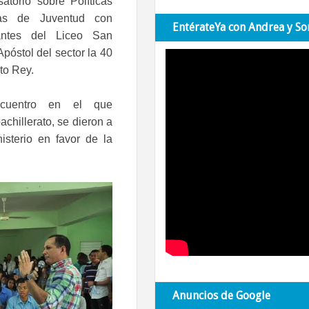
satorio sobre Políticas
cas de Juventud con
EntérateYa con Andrea y So
iantes del Liceo San
póstol del sector la 40
to Rey.
cuentro en el que
achillerato, se dieron a
isterio en favor de la
Anuncios de Google