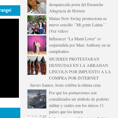
desaparecida joven del Ensanche
rangel
Altagracia de Herrera
Matias New Swing promociona su
nuevo sencillo ´´Mi gente Latina´´
(Ver vídeo)
Influencer “La Mami Lover” es
sorprendida por Marc Anthony en su
cumpleaños
MUJERES PROTESTARAN
DESNUDAS EN LA ABRAHAN
LINCOLN POR IMPUESTO A LA
COMPRA POR INTERNET
Jueves Santos; Jesús celebra la ultima cena
Por qué los portaaviones son
considerados un símbolo de poderío
militar y cuáles son los únicos 11
países que los tienen