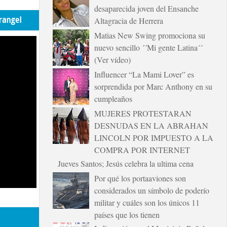
desaparecida joven del Ensanche
rangel
Altagracia de Herrera
Matias New Swing promociona su
nuevo sencillo ´´Mi gente Latina´´
(Ver vídeo)
Influencer “La Mami Lover” es
sorprendida por Marc Anthony en su
cumpleaños
MUJERES PROTESTARAN
DESNUDAS EN LA ABRAHAN
LINCOLN POR IMPUESTO A LA
COMPRA POR INTERNET
Jueves Santos; Jesús celebra la ultima cena
Por qué los portaaviones son
considerados un símbolo de poderío
militar y cuáles son los únicos 11
países que los tienen