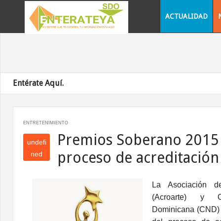
ACTUALIDAD
Entérate Aquí.
ENTRETENIMIENTO
Premios Soberano 2015
undefi
proceso de acreditación
ned
und
efin
La Asociación
de 
ed
(Acroarte) y C
Dominicana (CND) a