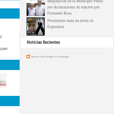
Indignación en el Municipio Puñal
por declaraciones de traición por
Fernando Rosa
Prestamista mata un joven en
Esperanza
z
Noticias Recientes
.com
Recent Posts Widget
by
Helplogger