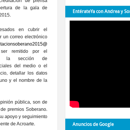
reditación de prensa
ertura de la gala de
EntérateYa con Andrea y So
2015.
esados en cubrir el
r un correo electrónico
itacionsoberano2015@
ser remitido por el
de la sección de
ciales del medio o el
cio, detallar los datos
uno y el nombre de la
inión pública, son de
 de premios Soberano.
su apoyo y seguimiento
dente de Acroarte.
Anuncios de Google