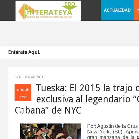
ACTUALIDAD
Entérate Aquí.
ENTRETENIMIENTO
Tueska: El 2015 la trajo
undefi
exclusiva al legendario 
ned
und
Cabana” de NYC
efin
ed
Por: Agustín de la Cruz
New York, (SL)
-Aprov
gran manzana de la ta