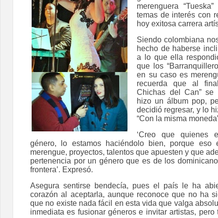
merenguera “Tueska” 
temas de interés con r
hoy exitosa carrera artís
Siendo colombiana nos 
hecho de haberse incl
a lo que ella respondi
que los “Barranquille
en su caso es mereng
recuerda que al final
Chichas del Can” se 
hizo un álbum pop, p
decidió regresar, y lo h
“Con la misma moneda”
‘Creo que quienes e
género, lo estamos haciéndolo bien, porque eso 
merengue, proyectos, talentos que apuesten y que ad
pertenencia por un género que es de los dominicano
frontera’. Expresó.
Asegura sentirse bendecía, pues el país le ha abi
corazón al aceptarla, aunque reconoce que no ha sid
que no existe nada fácil en esta vida que valga abso
inmediata es fusionar géneros e invitar artistas, pero