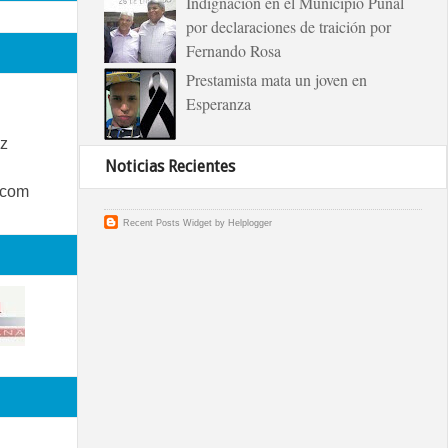
Indignación en el Municipio Puñal
por declaraciones de traición por
Fernando Rosa
Prestamista mata un joven en
Esperanza
z
Noticias Recientes
.com
Recent Posts Widget
by
Helplogger