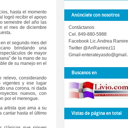
icios, hasta el momento
Anúnciate con nosotros
l logró recibir el apoyo
ndo semestre del año las
en el mes de diciembre
Contáctanos
uesta.
Cel. 849-880-5988
Facebook Lic.Andrea Ramire
s en el segundo mes del
ricano brindando una
Twitter @AnRamirez11
 espectáculos de mayor
Gmail-enterateyasdo@gmail
bana” de la mano de su
able de su manejo en el
Buscanos en
 relevo, considerando
 vigentes y ese lugar
ndo una corona, ni dada
proyectos nuevos, con
ón por el merengue.
na artista que ama a su
 cantar hasta el último
Vistas de página en total
s clásicos que siguen