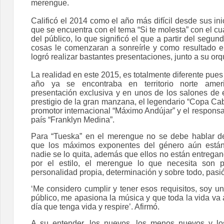
merengue.
Calificó el 2014 como el año más difícil desde sus in
que se encuentra con el tema “Si te molesta” con el cua
del público, lo que significó el que a partir del segu
cosas le comenzaran a sonreírle y como resultado 
logró realizar bastantes presentaciones, junto a su orq
La realidad en este 2015, es totalmente diferente pue
año ya se encontraba en territorio norte ame
presentación exclusiva y en unos de los salones de
prestigio de la gran manzana, el legendario “Copa Ca
promotor internacional “Máximo Andújar” y el respons
país “Franklyn Medina”.
Para “Tueska” en el merengue no se debe hablar de
que los máximos exponentes del género aún están
nadie se lo quita, además que ellos no están entrega
por el estilo, el merengue lo que necesita son 
personalidad propia, determinación y sobre todo, pasi
‘Me considero cumplir y tener esos requisitos, soy u
público, me apasiona la música y que toda la vida va a
día que tenga vida y respire’. Afirmó.
A su entender, los nuevos, los menos nuevos y lo