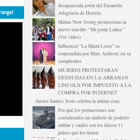
desaparecida joven del Ensanche
rangel
Altagracia de Herrera
Matias New Swing promociona su
nuevo sencillo ´´Mi gente Latina´´
(Ver vídeo)
Influencer “La Mami Lover” es
sorprendida por Marc Anthony en su
cumpleaños
MUJERES PROTESTARAN
DESNUDAS EN LA ABRAHAN
LINCOLN POR IMPUESTO A LA
COMPRA POR INTERNET
Jueves Santos; Jesús celebra la ultima cena
Por qué los portaaviones son
considerados un símbolo de poderío
militar y cuáles son los únicos 11
países que los tienen