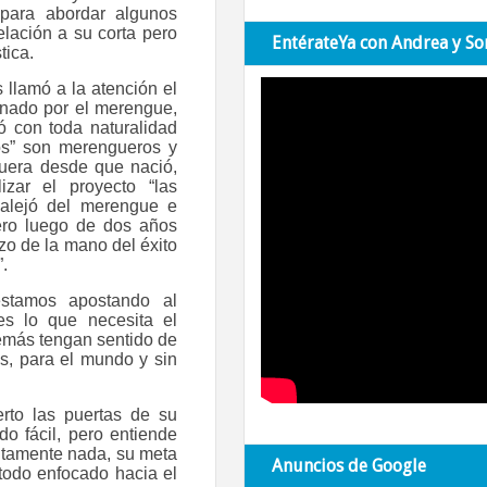
para abordar algunos
elación a su corta pero
EntérateYa con Andrea y So
tica.
llamó a la atención el
inado por el merengue,
ó con toda naturalidad
ros” son merengueros y
uera desde que nació,
izar el proyecto “las
alejó del merengue e
ero luego de dos años
izo de la mano del éxito
.
stamos apostando al
es lo que necesita el
emás tengan sentido de
s, para el mundo y sin
erto las puertas de su
o fácil, pero entiende
lutamente nada, su meta
Anuncios de Google
 todo enfocado hacia el