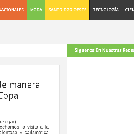
NACIONALES
MODA
SANTO DGO.OESTE
TECNOLOGÍA
CIE
Siguenos En Nuestras Redes
 de manera
“Copa
 (Sugar).
echamos la visita a la
lentosa y carismática