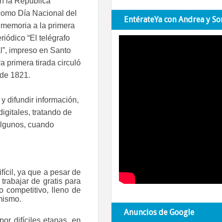
n la República
omo Día Nacional del
EntérateYa con Andrea y So
 memoria a la primera
riódico “El telégrafo
l”, impreso en Santo
 primera tirada circuló
 de 1821.
y difundir información,
digitales, tratando de
 algunos, cuando
fícil, ya que a pesar de
rabajar de gratis para
 competitivo, lleno de
 mismo.
Anuncios de Google
or difíciles etapas, en