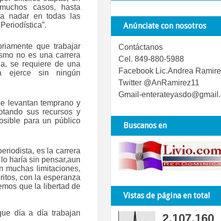
 muchos casos, hasta
a nadar en todas las
 Periodística”.
Anúnciate con nosotros
toriamente que trabajar
Contáctanos
ismo no es una carrera
Cel. 849-880-5988
la, se requiere de una
Facebook Lic.Andrea Ramire
la ejerce sin ningún
Twitter @AnRamirez11
Gmail-enterateyasdo@gmail
se levantan temprano y
otando sus recursos y
osible para un público
Buscanos en
riodista, es la carrera
, lo haría sin pensar,aun
on muchas limitaciones,
ritos, con la esperanza
emos que la libertad de
Vistas de página en total
que día a día trabajan
2,107,160