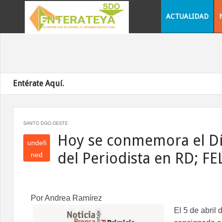
ACTUALIDAD
Entérate Aquí.
SANTO DGO.OESTE
Hoy se conmemora el Dí
undefi
del Periodista en RD; F
ned
und
efin
ed
Por Andrea Ramírez
El 5 de abril