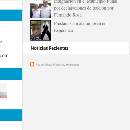
Indignación en el Municipio Puñal
por declaraciones de traición por
Fernando Rosa
Prestamista mata un joven en
Esperanza
z
Noticias Recientes
.com
Recent Posts Widget
by
Helplogger