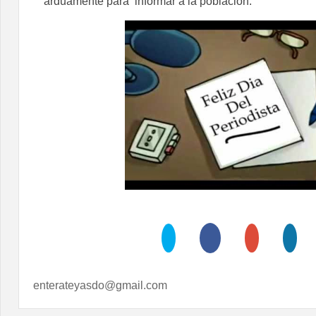
arduamente para informar a la población.
enterateyasdo@gmail.com