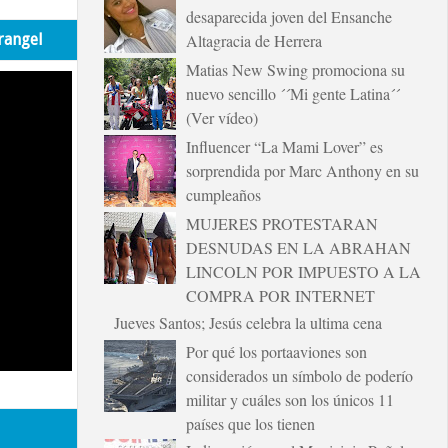
desaparecida joven del Ensanche
rangel
Altagracia de Herrera
Matias New Swing promociona su
nuevo sencillo ´´Mi gente Latina´´
(Ver vídeo)
Influencer “La Mami Lover” es
sorprendida por Marc Anthony en su
cumpleaños
MUJERES PROTESTARAN
DESNUDAS EN LA ABRAHAN
LINCOLN POR IMPUESTO A LA
COMPRA POR INTERNET
Jueves Santos; Jesús celebra la ultima cena
Por qué los portaaviones son
considerados un símbolo de poderío
militar y cuáles son los únicos 11
países que los tienen