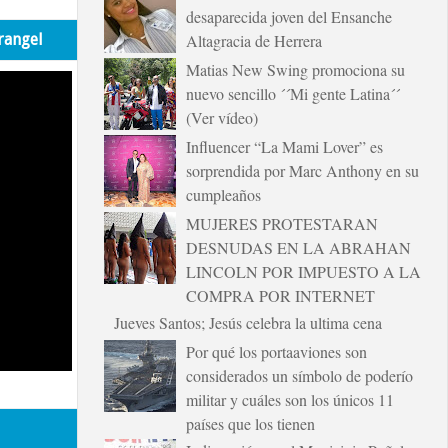
desaparecida joven del Ensanche
rangel
Altagracia de Herrera
Matias New Swing promociona su
nuevo sencillo ´´Mi gente Latina´´
(Ver vídeo)
Influencer “La Mami Lover” es
sorprendida por Marc Anthony en su
cumpleaños
MUJERES PROTESTARAN
DESNUDAS EN LA ABRAHAN
LINCOLN POR IMPUESTO A LA
COMPRA POR INTERNET
Jueves Santos; Jesús celebra la ultima cena
Por qué los portaaviones son
considerados un símbolo de poderío
militar y cuáles son los únicos 11
países que los tienen