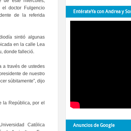
de de este miércoles,
 el doctor Fulgencio
EntérateYa con Andrea y So
dente de la referida
iodía sintió algunas
bicada en la calle Lea
u, donde falleció.
a a través de ustedes
residente de nuestro
cer súbitamente”, dijo
 la República, por el
Universidad Católica
Anuncios de Google