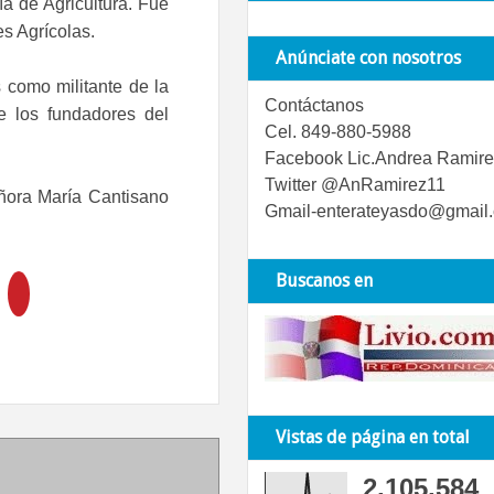
a de Agricultura. Fue
s Agrícolas.
Anúnciate con nosotros
 como militante de la
Contáctanos
e los fundadores del
Cel. 849-880-5988
Facebook Lic.Andrea Ramire
Twitter @AnRamirez11
ñora María Cantisano
Gmail-enterateyasdo@gmail
Buscanos en
Vistas de página en total
2,105,584