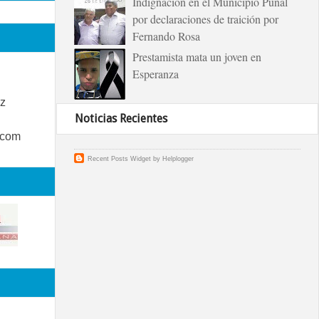
Indignación en el Municipio Puñal
por declaraciones de traición por
Fernando Rosa
Prestamista mata un joven en
Esperanza
z
Noticias Recientes
.com
Recent Posts Widget
by
Helplogger