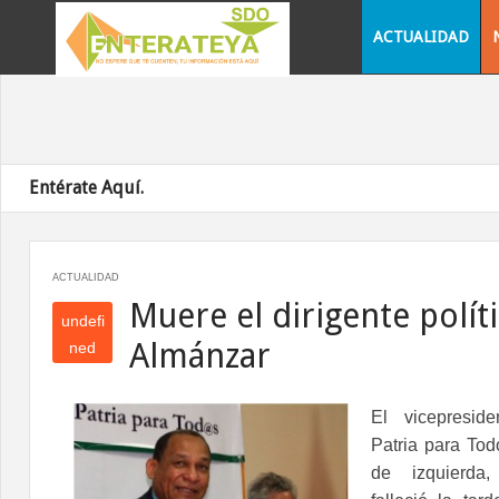
ACTUALIDAD
Entérate Aquí.
ACTUALIDAD
Muere el dirigente polí
undefi
Almánzar
ned
und
efin
El vicepresid
ed
Patria para Tod
de izquierda