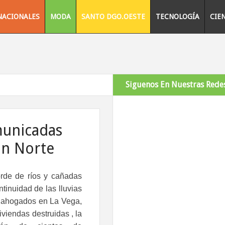
NACIONALES
MODA
SANTO DGO.OESTE
TECNOLOGÍA
CIE
Siguenos En Nuestras Redes
municadas
ón Norte
rde de ríos y cañadas
ntinuidad de las lluvias
 ahogados en La Vega,
viendas destruidas , la