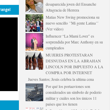
desaparecida joven del Ensanche
rangel
Altagracia de Herrera
Matias New Swing promociona su
nuevo sencillo ´´Mi gente Latina´´
(Ver vídeo)
Influencer “La Mami Lover” es
sorprendida por Marc Anthony en su
cumpleaños
MUJERES PROTESTARAN
DESNUDAS EN LA ABRAHAN
LINCOLN POR IMPUESTO A LA
COMPRA POR INTERNET
Jueves Santos; Jesús celebra la ultima cena
Por qué los portaaviones son
considerados un símbolo de poderío
militar y cuáles son los únicos 11
países que los tienen