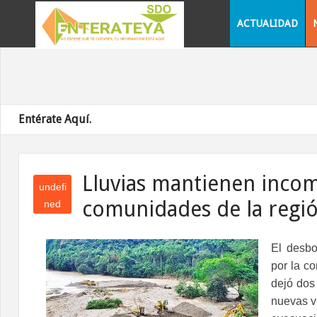
ACTUALIDAD
Entérate Aquí.
Lluvias mantienen inco
undefi
comunidades de la regi
ned
und
efin
El desbo
ed
por la co
dejó dos
nuevas vi