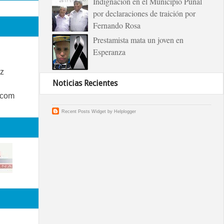
Indignación en el Municipio Puñal
por declaraciones de traición por
Fernando Rosa
Prestamista mata un joven en
Esperanza
z
Noticias Recientes
.com
Recent Posts Widget
by
Helplogger