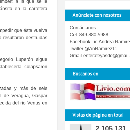
Imbert, a la que se le
nsito en la carretera
Anúnciate con nosotros
Contáctanos
impedir que éste vuelva
Cel. 849-880-5988
 resultaron destruidas
Facebook Lic.Andrea Ramire
Twitter @AnRamirez11
Gmail-enterateyasdo@gmail
regorio Luperón sigue
stablecerla, colapsaron
Buscanos en
azadas y más de seis
al de Veragua, Gaspar
recida del río Venus en
Vistas de página en total
2,105,131