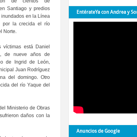
ción de cientos de
 en Santiago y predios
EntérateYa con Andrea y So
s inundados en la Línea
 por la crecida el río
l Norte.
s víctimas está Daniel
, de nueve años de
jo de Ingrid de León,
municipal Juan Rodríguez
na del domingo. Otro
ecida del río Yaque del
del Ministerio de Obras
sufrieron daños con la
Anuncios de Google