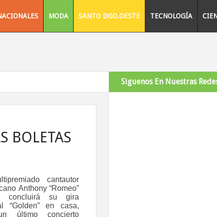
NACIONALES
MODA
SANTO DGO.OESTE
TECNOLOGÍA
CIE
Siguenos En Nuestras Redes
AS BOLETAS
tipremiado cantautor
cano Anthony “Romeo”
s concluirá su gira
al “Golden” en casa,
n último concierto