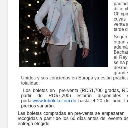
paut
dicie
Olímp
cuyas 
venta a
tarde d
Según 
organ
adem
Bachat
el Rey
se ha 
desm
grande
Unidos y sus conciertos en Europa ya están prácti
totalidad.
Los boletos en pre-venta (RD$1,700 gradas, RD
partir de RD$7,200) estarán disponibles
portal
www.tuboleta.com.do
hast
a el 20 de junio, l
precios variarán.
Las boletas compradas en pre-venta se empezaran 
recogidas a partir de los 60 días antes del evento d
entrega elegido.