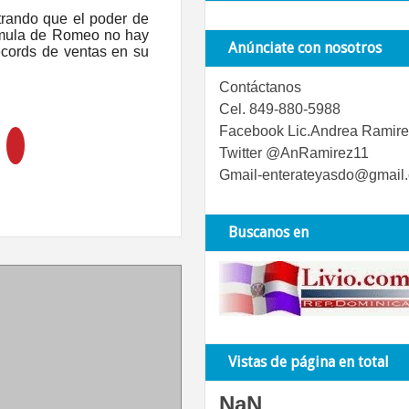
trando que el poder de
órmula de Romeo no hay
Anúnciate con nosotros
écords de ventas en su
Contáctanos
Cel. 849-880-5988
Facebook Lic.Andrea Ramire
Twitter @AnRamirez11
Gmail-enterateyasdo@gmail
Buscanos en
Vistas de página en total
NaN