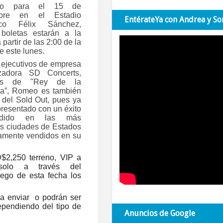
ado para el 15 de
mbre en el Estadio
EntérateYa con Andrea y So
ico Félix Sánchez,
boletas estarán a la
 partir de las 2:00 de la
e este lunes.
ejecutivos de empresa
izadora SD Concerts,
ás de "Rey de la
a”, Romeo es también
 del
Sold Out
, pues ya
presentado con un éxito
edido en las más
s ciudades de Estados
camente vendidos en su
$2,250 terreno, VIP a
 solo a través del
uego de esta fecha los
a enviar o podrán ser
ependiendo del tipo de
Anuncios de Google