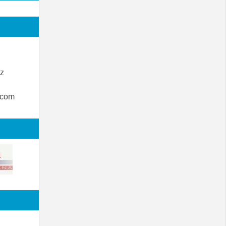
z
.com