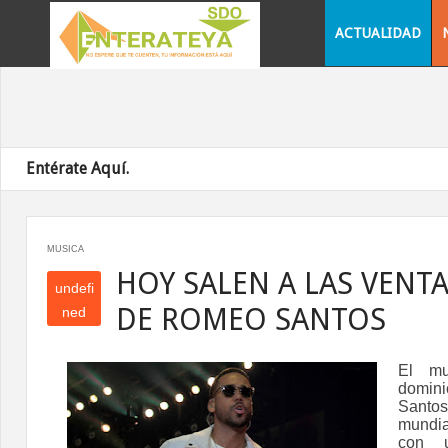
ACTUALIDAD
Entérate Aquí.
MUSICA
HOY SALEN A LAS VENT
undefi
DE ROMEO SANTOS
ned
und
efin
El mul
ed
domini
Santo
mundi
con u