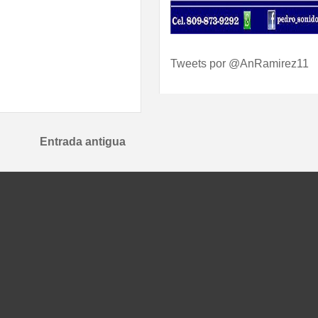
Tweets por @AnRamirez11
Entrada antigua