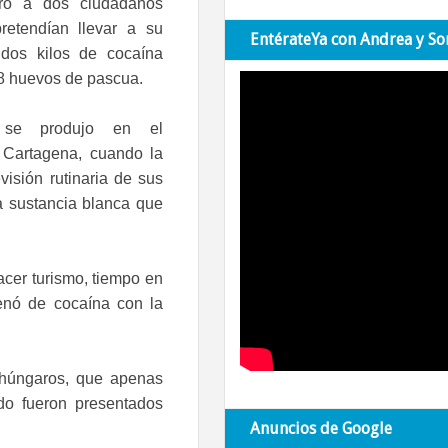
ró a dos ciudadanos
retendían llevar a su
EntérateYa con Andrea y So
 dos kilos de cocaína
8 huevos de pascua.
 se produjo en el
 Cartagena, cuando la
visión rutinaria de sus
a sustancia blanca que
cer turismo, tiempo en
lenó de cocaína con la
 húngaros, que apenas
do fueron presentados
Anuncios de Google