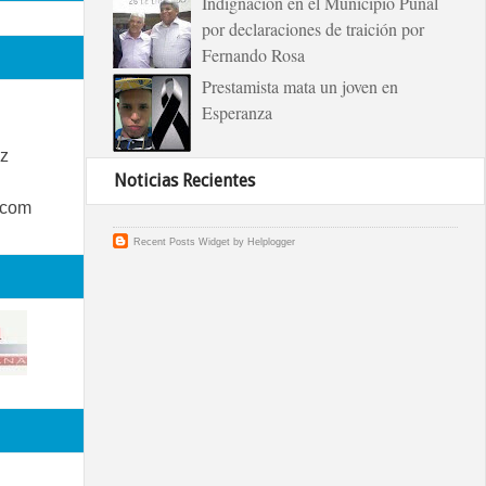
Indignación en el Municipio Puñal
por declaraciones de traición por
Fernando Rosa
Prestamista mata un joven en
Esperanza
z
Noticias Recientes
.com
Recent Posts Widget
by
Helplogger