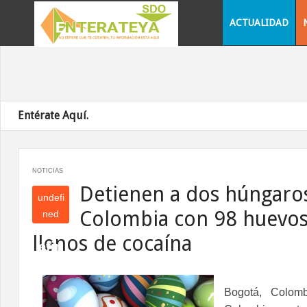
ACTUALIDAD
Entérate Aquí.
NOTICIAS
Detienen a dos húngaro
undefi
Colombia con 98 huevos
ned
und
llenos de cocaína
efin
ed
Bogotá, Colo