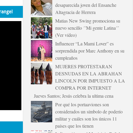
desaparecida joven del Ensanche
rangel
Altagracia de Herrera
Matias New Swing promociona su
nuevo sencillo ´´Mi gente Latina´´
(Ver vídeo)
Influencer “La Mami Lover” es
sorprendida por Marc Anthony en su
cumpleaños
MUJERES PROTESTARAN
DESNUDAS EN LA ABRAHAN
LINCOLN POR IMPUESTO A LA
COMPRA POR INTERNET
Jueves Santos; Jesús celebra la ultima cena
Por qué los portaaviones son
considerados un símbolo de poderío
militar y cuáles son los únicos 11
países que los tienen