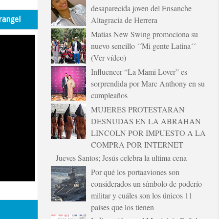
desaparecida joven del Ensanche
rangel
Altagracia de Herrera
Matias New Swing promociona su
nuevo sencillo ´´Mi gente Latina´´
(Ver vídeo)
Influencer “La Mami Lover” es
sorprendida por Marc Anthony en su
cumpleaños
MUJERES PROTESTARAN
DESNUDAS EN LA ABRAHAN
LINCOLN POR IMPUESTO A LA
COMPRA POR INTERNET
Jueves Santos; Jesús celebra la ultima cena
Por qué los portaaviones son
considerados un símbolo de poderío
militar y cuáles son los únicos 11
países que los tienen