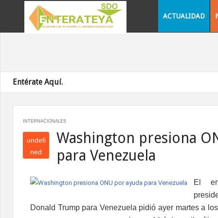
ACTUALIDAD
Entérate Aquí.
INTERNACIONALES
Washington presiona O
undefi
para Venezuela
ned
und
efin
El en
ed
presi
Donald Trump para Venezuela pidió ayer martes a lo