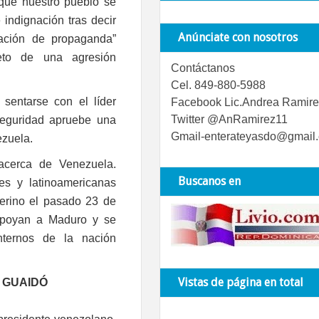
que nuestro pueblo se
indignación tras decir
Anúnciate con nosotros
ación de propaganda”
eto de una agresión
Contáctanos
Cel. 849-880-5988
sentarse con el líder
Facebook Lic.Andrea Ramire
Twitter @AnRamirez11
Seguridad apruebe una
Gmail-enterateyasdo@gmail
ezuela.
acerca de Venezuela.
Buscanos en
s y latinoamericanas
terino el pasado 23 de
 apoyan a Maduro y se
nternos de la nación
Vistas de página en total
 GUAIDÓ