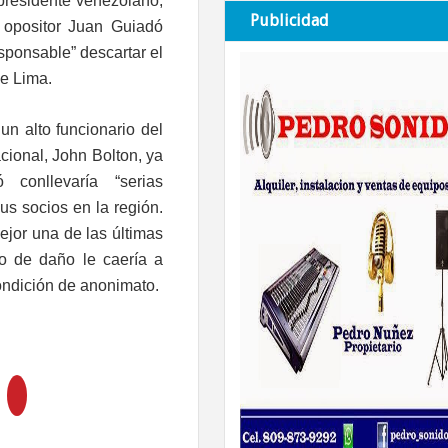
presidente venezolano,
Publicidad
r opositor Juan Guiadó
esponsable” descartar el
de Lima.
un alto funcionario del
cional, John Bolton, ya
conllevaría “serias
s socios en la región.
ejor una de las últimas
po de daño le caería a
ondición de anonimato.