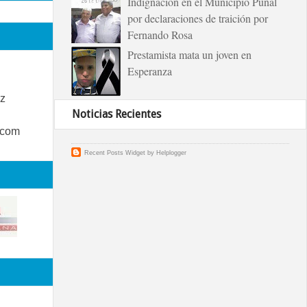
Indignación en el Municipio Puñal
por declaraciones de traición por
Fernando Rosa
Prestamista mata un joven en
Esperanza
z
Noticias Recientes
.com
Recent Posts Widget
by
Helplogger