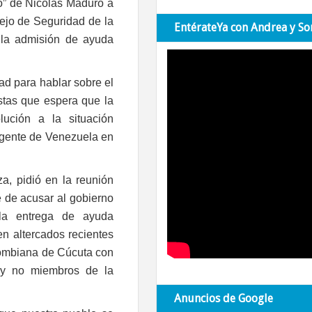
mo” de Nicolás Maduro a
ejo de Seguridad de la
EntérateYa con Andrea y So
la admisión de ayuda
ad para hablar sobre el
istas que espera que la
lución a la situación
a gente de Venezuela en
za, pidió en la reunión
 de acusar al gobierno
 la entrega de ayuda
en altercados recientes
lombiana de Cúcuta con
s y no miembros de la
Anuncios de Google