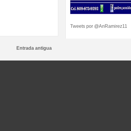
Tweets por @AnRamirez11
Entrada antigua