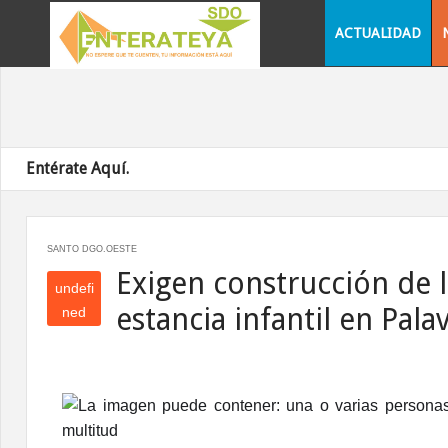
ACTUALIDAD
Entérate Aquí.
SANTO DGO.OESTE
Exigen construcción de l
undefi
estancia infantil en Pal
ned
und
efin
ed