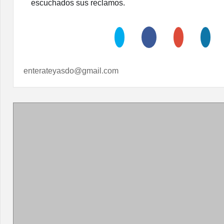
escuchados sus reclamos.
enterateyasdo@gmail.com