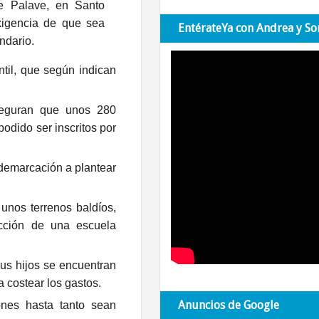
e Palave, en Santo
xigencia de que sea
EntérateYa con Andrea y So
ndario.
til, que según indican
aseguran que unos 280
podido ser inscritos por
 demarcación a plantear
unos terrenos baldíos,
ucción de una escuela
us hijos se encuentran
a costear los gastos.
Anuncios de Google
ones hasta tanto sean