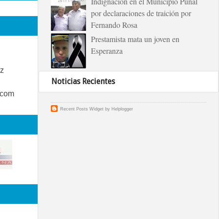
Indignación en el Municipio Puñal
por declaraciones de traición por
Fernando Rosa
Prestamista mata un joven en
Esperanza
z
Noticias Recientes
.com
Recent Posts Widget
by
Helplogger