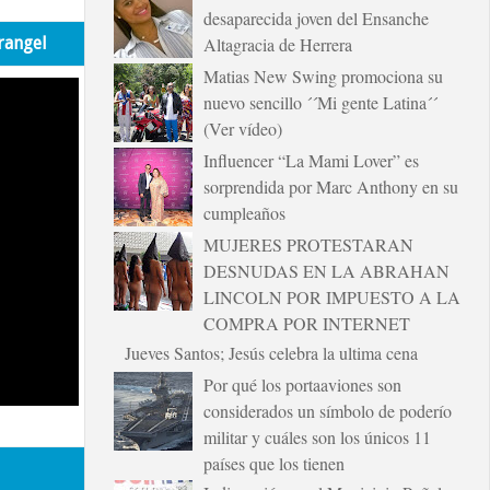
desaparecida joven del Ensanche
rangel
Altagracia de Herrera
Matias New Swing promociona su
nuevo sencillo ´´Mi gente Latina´´
(Ver vídeo)
Influencer “La Mami Lover” es
sorprendida por Marc Anthony en su
cumpleaños
MUJERES PROTESTARAN
DESNUDAS EN LA ABRAHAN
LINCOLN POR IMPUESTO A LA
COMPRA POR INTERNET
Jueves Santos; Jesús celebra la ultima cena
Por qué los portaaviones son
considerados un símbolo de poderío
militar y cuáles son los únicos 11
países que los tienen