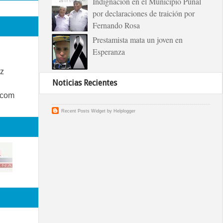
Indignación en el Municipio Puñal
por declaraciones de traición por
Fernando Rosa
Prestamista mata un joven en
Esperanza
z
Noticias Recientes
.com
Recent Posts Widget
by
Helplogger