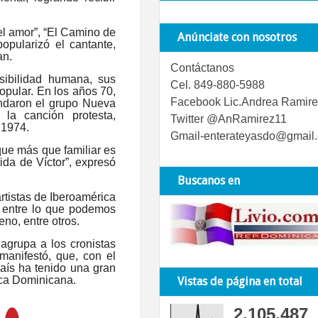
el amor”, “El Camino de
Anúnciate con nosotros
opularizó el cantante,
an.
Contáctanos
sibilidad humana, sus
Cel. 849-880-5988
pular. En los años 70,
Facebook Lic.Andrea Ramire
fundaron el grupo Nueva
a canción protesta,
Twitter @AnRamirez11
 1974.
Gmail-enterateyasdo@gmail
que más que familiar es
ida de Víctor”, expresó
Buscanos en
artistas de Iberoamérica
r entre lo que podemos
no, entre otros.
 agrupa a los cronistas
manifestó, que, con el
 país ha tenido una gran
ica Dominicana.
Vistas de página en total
2,105,487