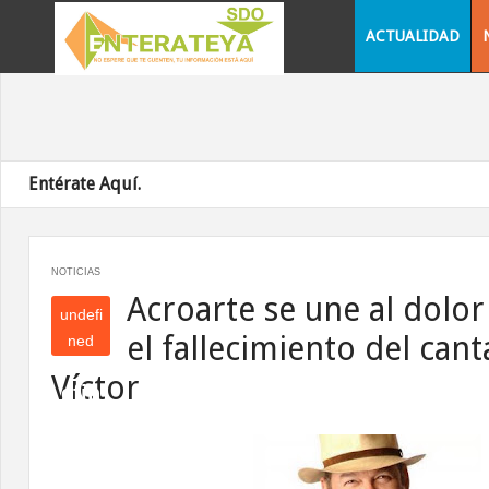
ACTUALIDAD
Entérate Aquí.
NOTICIAS
Acroarte se une al dolor
undefi
el fallecimiento del cant
ned
und
Víctor
efin
ed