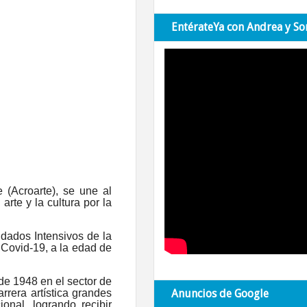
EntérateYa con Andrea y So
 (Acroarte), se une al
arte y la cultura por la
idados Intensivos de la
r Covid-19, a la edad de
de 1948 en el sector de
rrera artística grandes
Anuncios de Google
onal, logrando recibir