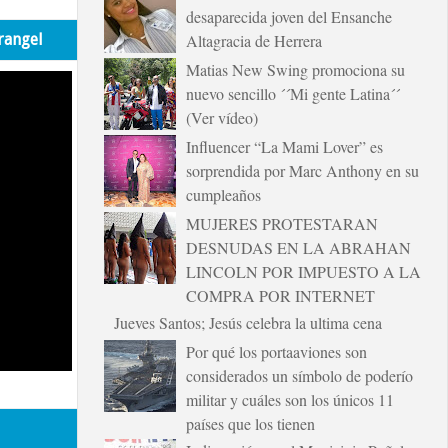
desaparecida joven del Ensanche
rangel
Altagracia de Herrera
Matias New Swing promociona su
nuevo sencillo ´´Mi gente Latina´´
(Ver vídeo)
Influencer “La Mami Lover” es
sorprendida por Marc Anthony en su
cumpleaños
MUJERES PROTESTARAN
DESNUDAS EN LA ABRAHAN
LINCOLN POR IMPUESTO A LA
COMPRA POR INTERNET
Jueves Santos; Jesús celebra la ultima cena
Por qué los portaaviones son
considerados un símbolo de poderío
militar y cuáles son los únicos 11
países que los tienen