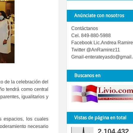
Anúnciate con nosotros
Contáctanos
Cel. 849-880-5988
Facebook Lic.Andrea Ramire
Twitter @AnRamirez11
Gmail-enterateyasdo@gmail
Buscanos en
o de la celebración del 
ño tendrá como central 
arentes, igualitarios y 
Vistas de página en total
 espacios, los cuales 
poderamiento necesario 
2,104,432