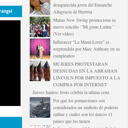
desaparecida joven del Ensanche
rangel
Altagracia de Herrera
Matias New Swing promociona su
nuevo sencillo ´´Mi gente Latina´´
(Ver vídeo)
Influencer “La Mami Lover” es
sorprendida por Marc Anthony en su
cumpleaños
MUJERES PROTESTARAN
DESNUDAS EN LA ABRAHAN
LINCOLN POR IMPUESTO A LA
COMPRA POR INTERNET
Jueves Santos; Jesús celebra la ultima cena
Por qué los portaaviones son
considerados un símbolo de poderío
militar y cuáles son los únicos 11
países que los tienen