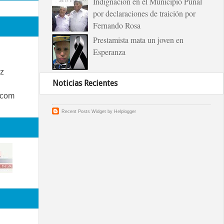
Indignación en el Municipio Puñal
por declaraciones de traición por
Fernando Rosa
Prestamista mata un joven en
Esperanza
z
Noticias Recientes
.com
Recent Posts Widget
by
Helplogger