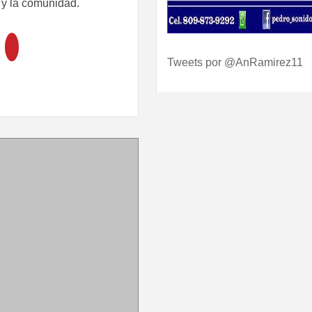
 y la comunidad.
Tweets por @AnRamirez11