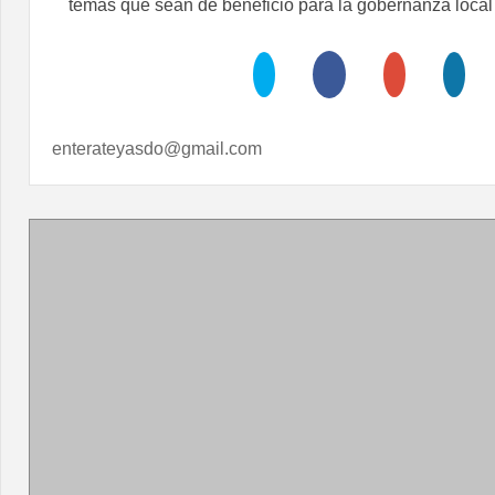
temas que sean de beneficio para la gobernanza local
enterateyasdo@gmail.com