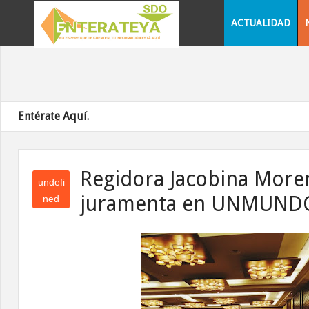
ACTUALIDAD
Entérate Aquí.
Regidora Jacobina More
undefi
juramenta en UNMUND
ned
und
efin
ed