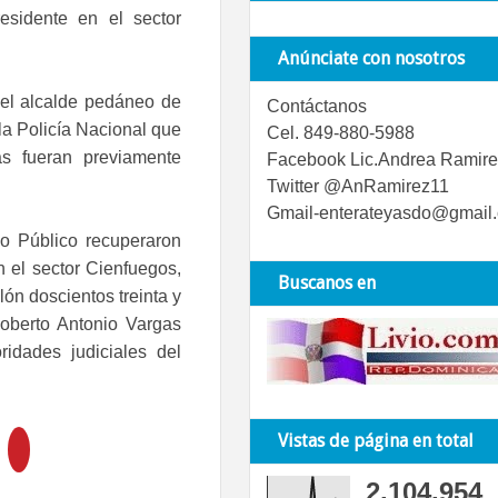
residente en el sector
Anúnciate con nosotros
 el alcalde pedáneo de
Contáctanos
a Policía Nacional que
Cel. 849-880-5988
s fueran previamente
Facebook Lic.Andrea Ramire
Twitter @AnRamirez11
Gmail-enterateyasdo@gmail
io Público recuperaron
 el sector Cienfuegos,
Buscanos en
ón doscientos treinta y
oberto Antonio Vargas
ridades judiciales del
Vistas de página en total
2,104,954