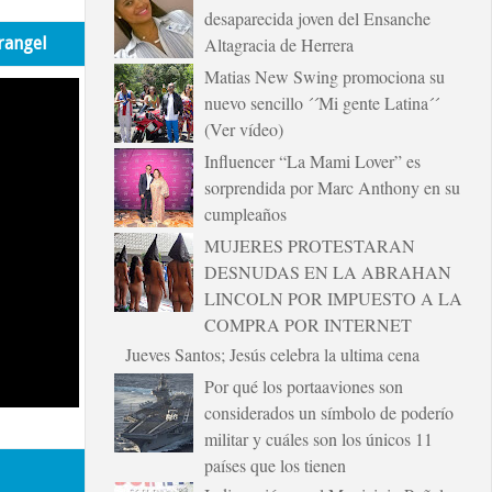
desaparecida joven del Ensanche
rangel
Altagracia de Herrera
Matias New Swing promociona su
nuevo sencillo ´´Mi gente Latina´´
(Ver vídeo)
Influencer “La Mami Lover” es
sorprendida por Marc Anthony en su
cumpleaños
MUJERES PROTESTARAN
DESNUDAS EN LA ABRAHAN
LINCOLN POR IMPUESTO A LA
COMPRA POR INTERNET
Jueves Santos; Jesús celebra la ultima cena
Por qué los portaaviones son
considerados un símbolo de poderío
militar y cuáles son los únicos 11
países que los tienen