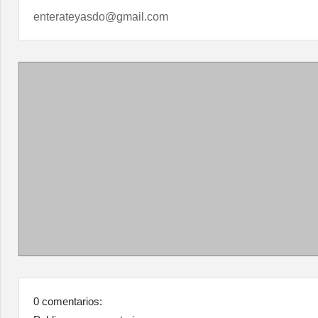
enterateyasdo@gmail.com
0 comentarios: