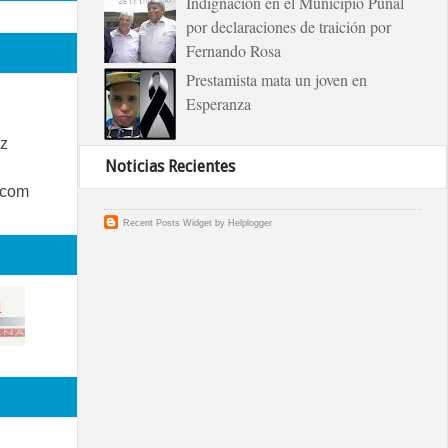
Indignación en el Municipio Puñal
por declaraciones de traición por
Fernando Rosa
Prestamista mata un joven en
Esperanza
z
Noticias Recientes
.com
Recent Posts Widget
by
Helplogger