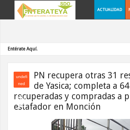
ACTUALIDAD
Entérate Aquí.
PN recupera otras 31 re
undefi
de Yasica; completa a 64
ned
und
recuperadas y compradas a 
efin
estafador en Monción
ed