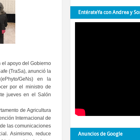
EntérateYa con Andrea y So
n el apoyo del Gobierno
afe (TraSa), anunció la
o (ePhyto/GeNs) en la
er por el ministro de
ste jueves en el Salón
tamento de Agricultura
nción Internacional de
d de las comunicaciones
cial. Asimismo, reduce
Anuncios de Google