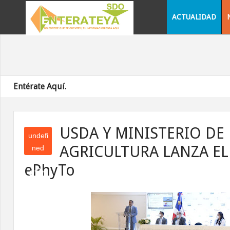
ACTUALIDAD
Entérate Aquí.
USDA Y MINISTERIO DE
undefi
AGRICULTURA LANZA EL
ned
und
ePhyTo
efin
ed