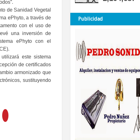
todos”.
nto de Sanidad Vegetal
ema ePhyto, a través de
Publicidad
rtamento con el uso de
revé una inversión de
istema ePhyto con el
VUCE).
utilizará este sistema
ecepción de certificados
rcambio armonizado que
ectrónicos, sustituyendo