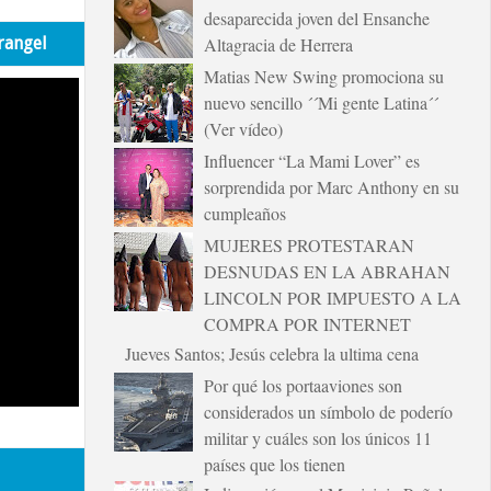
desaparecida joven del Ensanche
rangel
Altagracia de Herrera
Matias New Swing promociona su
nuevo sencillo ´´Mi gente Latina´´
(Ver vídeo)
Influencer “La Mami Lover” es
sorprendida por Marc Anthony en su
cumpleaños
MUJERES PROTESTARAN
DESNUDAS EN LA ABRAHAN
LINCOLN POR IMPUESTO A LA
COMPRA POR INTERNET
Jueves Santos; Jesús celebra la ultima cena
Por qué los portaaviones son
considerados un símbolo de poderío
militar y cuáles son los únicos 11
países que los tienen