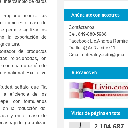
al intercambio de datos
Anúnciate con nosotros
ntemplado priorizar las
dor como es el caso de
Contáctanos
ue permite agilizar los
Cel. 849-880-5988
omo la exportación de
Facebook Lic.Andrea Ramire
gricultura.
Twitter @AnRamirez11
portador de productos
Gmail-enterateyasdo@gmail
ias relacionadas, en
do con una donación de
Buscanos en
ternational Executive
Rudert señaló que “la
 la eficiencia de los
apel con formularios
o en la reducción del
Vistas de página en total
trada y en el caso de
más rápido, garantizan
2,104,687