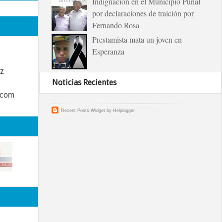
Indignación en el Municipio Puñal
por declaraciones de traición por
Fernando Rosa
Prestamista mata un joven en
Esperanza
z
Noticias Recientes
.com
Recent Posts Widget
by
Helplogger