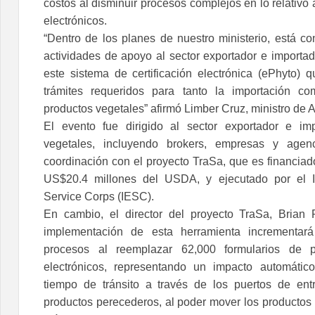
costos al disminuir procesos complejos en lo relativo 
electrónicos.
“Dentro de los planes de nuestro ministerio, está co
actividades de apoyo al sector exportador e importa
este sistema de certificación electrónica (ePhyto) q
trámites requeridos para tanto la importación c
productos vegetales” afirmó Limber Cruz, ministro de A
El evento fue dirigido al sector exportador e im
vegetales, incluyendo brokers, empresas y agenc
coordinación con el proyecto TraSa, que es financia
US$20.4 millones del USDA, y ejecutado por el In
Service Corps (IESC).
En cambio, el director del proyecto TraSa, Brian 
implementación de esta herramienta incrementará
procesos al reemplazar 62,000 formularios de p
electrónicos, representando un impacto automátic
tiempo de tránsito a través de los puertos de en
productos perecederos, al poder mover los productos 