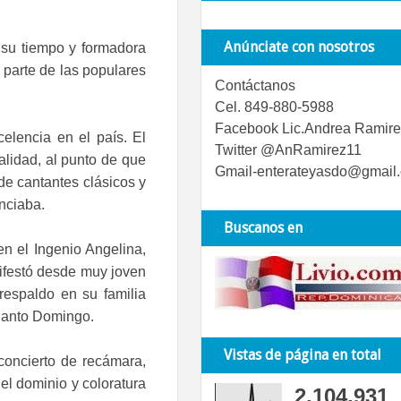
Anúnciate con nosotros
 su tiempo y formadora
 parte de las populares
Contáctanos
Cel. 849-880-5988
Facebook Lic.Andrea Ramire
celencia en el país. El
Twitter @AnRamirez11
lidad, al punto de que
Gmail-enterateyasdo@gmail
de cantantes clásicos y
nciaba.
Buscanos en
n el Ingenio Angelina,
ifestó desde muy joven
 respaldo en su familia
 Santo Domingo.
Vistas de página en total
concierto de recámara,
el dominio y coloratura
2,104,931