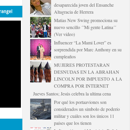
desaparecida joven del Ensanche
rangel
Altagracia de Herrera
Matias New Swing promociona su
nuevo sencillo ´´Mi gente Latina´´
(Ver vídeo)
Influencer “La Mami Lover” es
sorprendida por Marc Anthony en su
cumpleaños
MUJERES PROTESTARAN
DESNUDAS EN LA ABRAHAN
LINCOLN POR IMPUESTO A LA
COMPRA POR INTERNET
Jueves Santos; Jesús celebra la ultima cena
Por qué los portaaviones son
considerados un símbolo de poderío
militar y cuáles son los únicos 11
países que los tienen