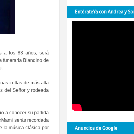
EntérateYa con Andrea y So
es a los 83 años, será
la funeraria Blandino de
o.
nas cultas de más alta
paz del Señor y rodeada
dio a conocer su partida
: «Mami serás recordada
e la música clásica por
Anuncios de Google