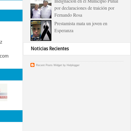
Indignación en el Municipio Puñal
por declaraciones de traición por
Fernando Rosa
Prestamista mata un joven en
Esperanza
z
Noticias Recientes
.com
Recent Posts Widget
by
Helplogger