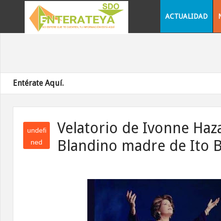
ACTUALIDAD
Entérate Aquí.
Velatorio de Ivonne Haza
undefi
Blandino madre de Ito 
ned
und
efin
ed