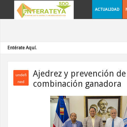
ACTUALIDAD
Entérate Aquí.
Ajedrez y prevención de
undefi
combinación ganadora
ned
und
efin
ed