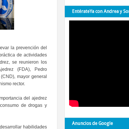
EntérateYa con Andrea y So
levar la prevención del
ráctica de actividades
rez, se reunieron los
jedrez (FDA), Pedro
 (CND), mayor general
nismo rector.
importancia del ajedrez
l consumo de drogas y
Anuncios de Google
esarrollar habilidades