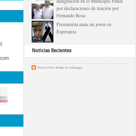
Indignación en el Municipio Puñal
por declaraciones de traición por
Fernando Rosa
Prestamista mata un joven en
Esperanza
z
Noticias Recientes
.com
Recent Posts Widget
by
Helplogger