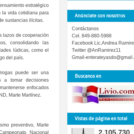
pensamiento estratégico
 la vida cotidiana para
Anúnciate con nosotros
e sustancias ilícitas.
Contáctanos
os lazos de cooperación
Cel. 849-880-5988
smos, consolidando las
Facebook Lic.Andrea Ramire
dades lúdicas, como el
Twitter @AnRamirez11
Gmail-enterateyasdo@gmail
go del país.
drogas puede ser una
Buscanos en
s a tomar decisiones
 y mantenerse enfocados
 CND, Marte Martínez.
Vistas de página en total
ismo preventivo, Marte
2,105,730
 Campeonato Nacional