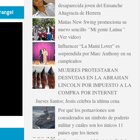
desaparecida joven del Ensanche
rangel
Altagracia de Herrera
Matias New Swing promociona su
nuevo sencillo ´´Mi gente Latina´´
(Ver vídeo)
Influencer “La Mami Lover” es
sorprendida por Marc Anthony en su
cumpleaños
MUJERES PROTESTARAN
DESNUDAS EN LA ABRAHAN
LINCOLN POR IMPUESTO A LA
COMPRA POR INTERNET
Jueves Santos; Jesús celebra la ultima cena
Por qué los portaaviones son
considerados un símbolo de poderío
militar y cuáles son los únicos 11
países que los tienen