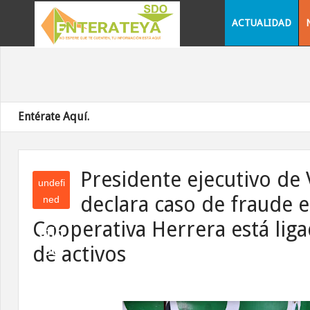
ACTUALIDAD
Entérate Aquí.
Presidente ejecutivo de 
undefi
declara caso de fraude 
ned
und
Cooperativa Herrera está liga
efin
de activos
ed