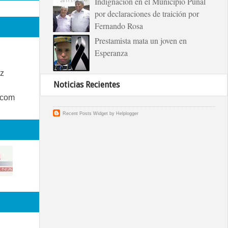
Indignación en el Municipio Puñal
por declaraciones de traición por
Fernando Rosa
Prestamista mata un joven en
Esperanza
z
Noticias Recientes
.com
Recent Posts Widget
by
Helplogger