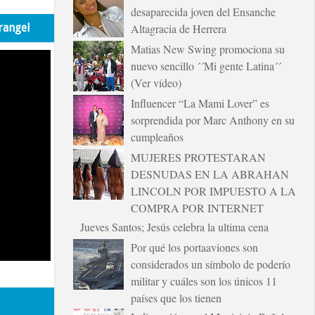
desaparecida joven del Ensanche
rangel
Altagracia de Herrera
Matias New Swing promociona su
nuevo sencillo ´´Mi gente Latina´´
(Ver vídeo)
Influencer “La Mami Lover” es
sorprendida por Marc Anthony en su
cumpleaños
MUJERES PROTESTARAN
DESNUDAS EN LA ABRAHAN
LINCOLN POR IMPUESTO A LA
COMPRA POR INTERNET
Jueves Santos; Jesús celebra la ultima cena
Por qué los portaaviones son
considerados un símbolo de poderío
militar y cuáles son los únicos 11
países que los tienen