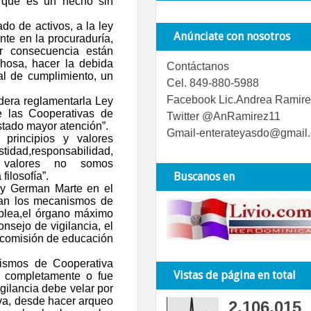
rque es un hecho sin
do de activos, a la ley
Anúnciate con nosotros
te en la procuraduría,
or consecuencia están
chosa, hacer la debida
Contáctanos
ial de cumplimiento, un
Cel. 849-880-5988
Facebook Lic.Andrea Ramire
dera reglamentarla Ley
de las Cooperativas de
Twitter @AnRamirez11
stado mayor atención”.
Gmail-enterateyasdo@gmail
principios y valores
stidad,responsabilidad,
n valores no somos
filosofía”.
Buscanos en
s y German Marte en el
san los mecanismos de
blea,el órgano máximo
nsejo de vigilancia, el
a comisión de educación
nismos de Cooperativa
Vistas de página en total
o completamente o fue
gilancia debe velar por
iva, desde hacer arqueo
2,106,015