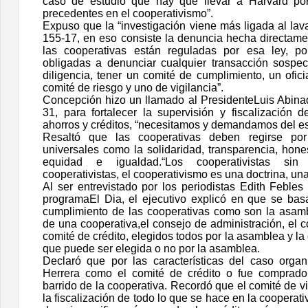
caso de estudio que hay que llevar a Harvard po
precedentes en el cooperativismo”.
Expuso que la “investigación viene más ligada al lava
155-17, en eso consiste la denuncia hecha directamen
las cooperativas están reguladas por esa ley, p
obligadas a denunciar cualquier transacción sospe
diligencia, tener un comité de cumplimiento, un ofic
comité de riesgo y uno de vigilancia”.
Concepción hizo un llamado al PresidenteLuis Abina
31, para fortalecer la supervisión y fiscalización 
ahorros y créditos, “necesitamos y demandamos del e
Resaltó que las cooperativas deben regirse por 
universales como la solidaridad, transparencia, hone
equidad e igualdad.“Los cooperativistas si
cooperativistas, el cooperativismo es una doctrina, una 
Al ser entrevistado por los periodistas Edith Feble
programaEl Dia, el ejecutivo explicó en que se ba
cumplimiento de las cooperativas como son la asam
de una cooperativa,el consejo de administración, el co
comité de crédito, elegidos todos por la asamblea y l
que puede ser elegida o no por la asamblea.
Declaró que por las características del caso orga
Herrera como el comité de crédito o fue comprad
barrido de la cooperativa. Recordó que el comité de vi
la fiscalización de todo lo que se hace en la cooperat