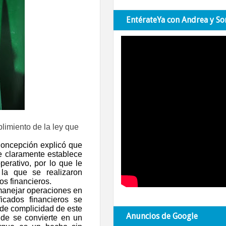
EntérateYa con Andrea y So
limiento de la ley que
oncepción explicó que
e claramente establece
erativo, por lo que le
la que se realizaron
dos financieros.
manejar operaciones en
icados financieros se
l de complicidad de este
Anuncios de Google
ude se convierte en un