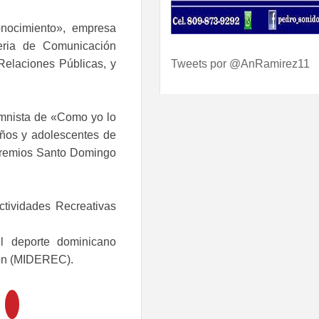
nocimiento», empresa
eria de Comunicación
Relaciones Públicas, y
Tweets por @AnRamirez11
umnista de «Como yo lo
iños y adolescentes de
 Premios Santo Domingo
ctividades Recreativas
l deporte dominicano
ión (MIDEREC).