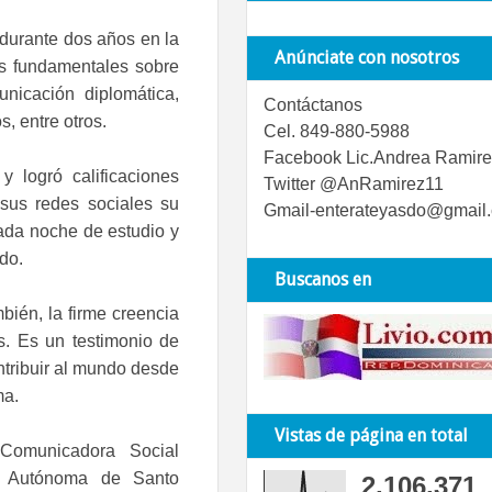
durante dos años en la
Anúnciate con nosotros
os fundamentales sobre
unicación diplomática,
Contáctanos
s, entre otros.
Cel. 849-880-5988
Facebook Lic.Andrea Ramire
 logró calificaciones
Twitter @AnRamirez11
 sus redes sociales su
Gmail-enterateyasdo@gmail
ada noche de estudio y
ado.
Buscanos en
bién, la firme creencia
s. Es un testimonio de
ntribuir al mundo desde
ma.
Vistas de página en total
 Comunicadora Social
d Autónoma de Santo
2,106,371