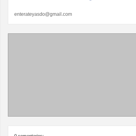
enterateyasdo@gmail.com
0 comentarios: