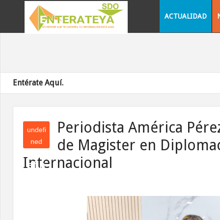
ACTUALIDAD
Entérate Aquí.
Periodista América Pére
undefi
de Magister en Diploma
ned
und
Internacional
efin
ed