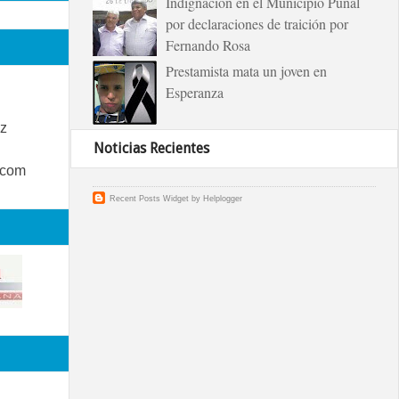
Indignación en el Municipio Puñal
por declaraciones de traición por
Fernando Rosa
Prestamista mata un joven en
Esperanza
z
Noticias Recientes
.com
Recent Posts Widget
by
Helplogger