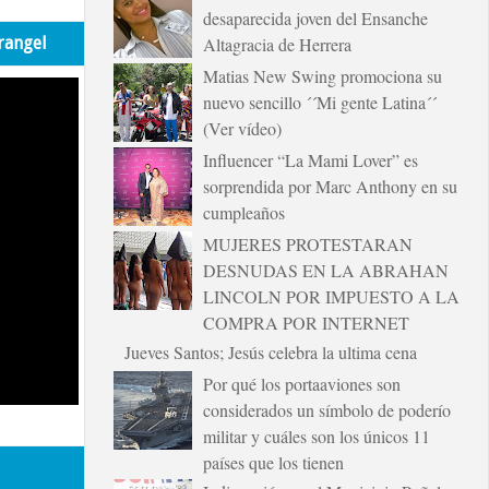
desaparecida joven del Ensanche
rangel
Altagracia de Herrera
Matias New Swing promociona su
nuevo sencillo ´´Mi gente Latina´´
(Ver vídeo)
Influencer “La Mami Lover” es
sorprendida por Marc Anthony en su
cumpleaños
MUJERES PROTESTARAN
DESNUDAS EN LA ABRAHAN
LINCOLN POR IMPUESTO A LA
COMPRA POR INTERNET
Jueves Santos; Jesús celebra la ultima cena
Por qué los portaaviones son
considerados un símbolo de poderío
militar y cuáles son los únicos 11
países que los tienen