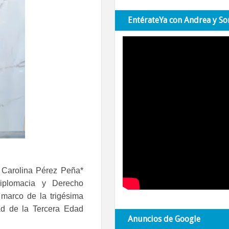
EntérateYa con Andrea y So
 Carolina Pérez Peña*
Diplomacia y Derecho
l marco de la trigésima
ad de la Tercera Edad
Anuncios de Google