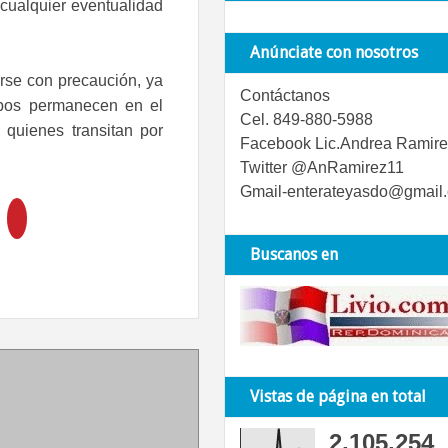
cualquier eventualidad
Anúnciate con nosotros
rse con precaución, ya
Contáctanos
uipos permanecen en el
Cel. 849-880-5988
 quienes transitan por
Facebook Lic.Andrea Ramire
Twitter @AnRamirez11
Gmail-enterateyasdo@gmail
Buscanos en
Vistas de página en total
2,105,254