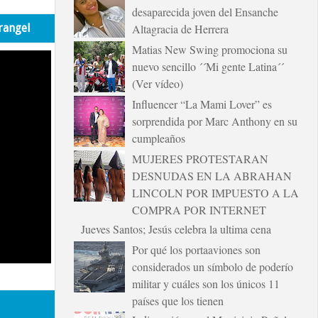
desaparecida joven del Ensanche
rangel
Altagracia de Herrera
Matias New Swing promociona su
nuevo sencillo ´´Mi gente Latina´´
(Ver vídeo)
Influencer “La Mami Lover” es
sorprendida por Marc Anthony en su
cumpleaños
MUJERES PROTESTARAN
DESNUDAS EN LA ABRAHAN
LINCOLN POR IMPUESTO A LA
COMPRA POR INTERNET
Jueves Santos; Jesús celebra la ultima cena
Por qué los portaaviones son
considerados un símbolo de poderío
militar y cuáles son los únicos 11
países que los tienen