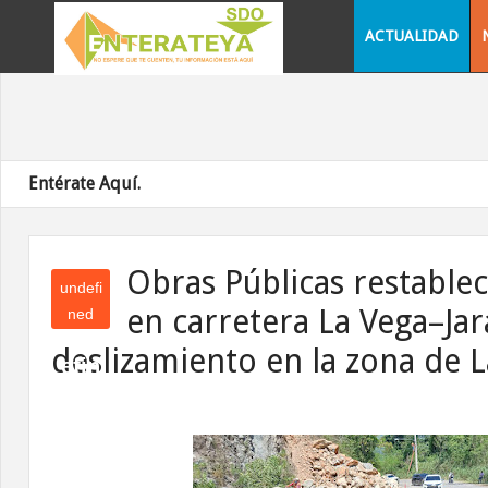
ACTUALIDAD
Entérate Aquí.
Obras Públicas restablec
undefi
en carretera La Vega–Jar
ned
und
deslizamiento en la zona de L
efin
ed