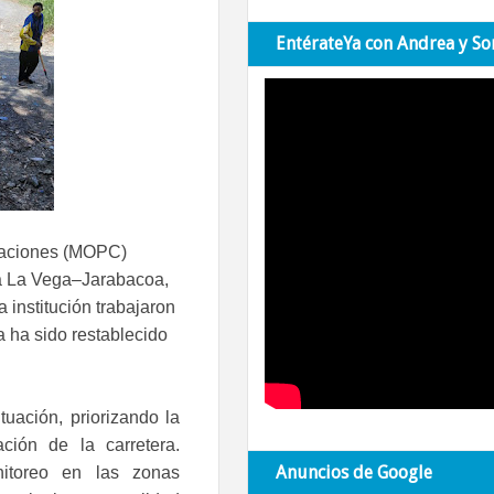
EntérateYa con Andrea y So
icaciones (MOPC)
era La Vega–Jarabacoa,
 institución trabajaron
 ha sido restablecido
uación, priorizando la
ación de la carretera.
Anuncios de Google
itoreo en las zonas