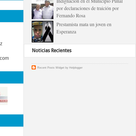
Indignación en el Municipio Puñal
por declaraciones de traición por
Fernando Rosa
Prestamista mata un joven en
Esperanza
z
Noticias Recientes
.com
Recent Posts Widget
by
Helplogger