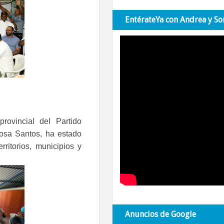
EntérateYa con Andrea y So
rovincial del Partido
osa Santos, ha estado
rritorios, municipios y
Anuncios de Google