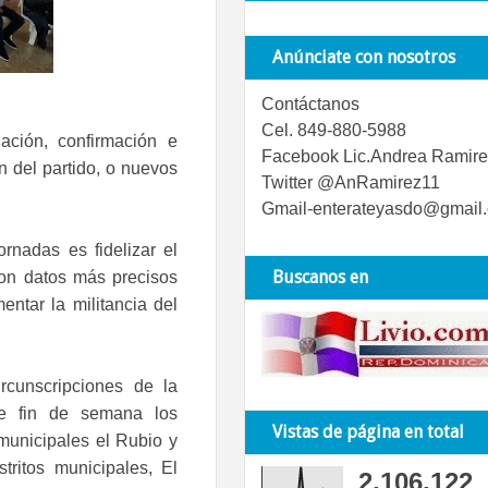
Anúnciate con nosotros
Contáctanos
Cel. 849-880-5988
ación, confirmación e
Facebook Lic.Andrea Ramire
n del partido, o nuevos
Twitter @AnRamirez11
Gmail-enterateyasdo@gmail
ornadas es fidelizar el
Buscanos en
con datos más precisos
mentar la militancia del
ircunscripciones de la
te fin de semana los
Vistas de página en total
municipales el Rubio y
tritos municipales, El
2,106,122