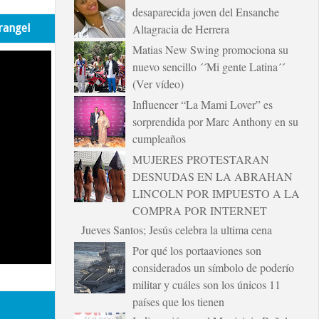
desaparecida joven del Ensanche
rangel
Altagracia de Herrera
Matias New Swing promociona su
nuevo sencillo ´´Mi gente Latina´´
(Ver vídeo)
Influencer “La Mami Lover” es
sorprendida por Marc Anthony en su
cumpleaños
MUJERES PROTESTARAN
DESNUDAS EN LA ABRAHAN
LINCOLN POR IMPUESTO A LA
COMPRA POR INTERNET
Jueves Santos; Jesús celebra la ultima cena
Por qué los portaaviones son
considerados un símbolo de poderío
militar y cuáles son los únicos 11
países que los tienen