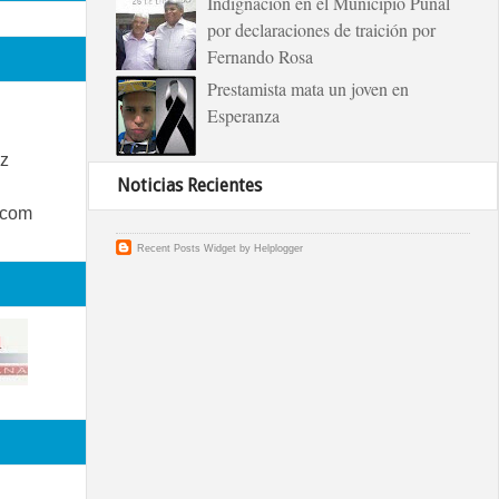
Indignación en el Municipio Puñal
por declaraciones de traición por
Fernando Rosa
Prestamista mata un joven en
Esperanza
z
Noticias Recientes
.com
Recent Posts Widget
by
Helplogger