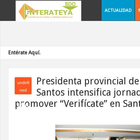
ACTUALIDAD
Entérate Aquí.
Presidenta provincial d
undefi
Santos intensifica jorna
ned
und
promover “Verifícate” en San
efin
ed