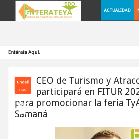
ACTUALIDAD
Entérate Aquí.
CEO de Turismo y Atrac
undefi
participará en FITUR 20
ned
und
para promocionar la feria Ty
efin
Samaná
ed