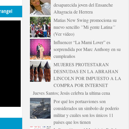
desaparecida joven del Ensanche
rangel
Altagracia de Herrera
Matias New Swing promociona su
nuevo sencillo ´´Mi gente Latina´´
(Ver vídeo)
Influencer “La Mami Lover” es
sorprendida por Marc Anthony en su
cumpleaños
MUJERES PROTESTARAN
DESNUDAS EN LA ABRAHAN
LINCOLN POR IMPUESTO A LA
COMPRA POR INTERNET
Jueves Santos; Jesús celebra la ultima cena
Por qué los portaaviones son
considerados un símbolo de poderío
militar y cuáles son los únicos 11
países que los tienen