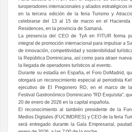
turoperadores internacionales y aliados estratégicos i
en la tercera edición de la feria Turismo y Atrac
celebrarse del 13 al 15 de marzo en el Haciend
Residences, en la provincia de Samaná.
La presencia del CEO de TyA en FITUR forma par
integral de promoción internacional para impulsar a 
de innovación, competitividad y sostenibilidad turístic
la República Dominicana, así como para atraer nuevas
la llegada de operadores turísticos al evento.
Durante su estadía en España, el Foro DoMadrid, qu
otorgará un reconocimiento especial al periodista Kelv
ejecutivo de El Pregonero RD, en el marco de la
Festival Gastronómico Dominicano “RD Exquisita”, que
20 de enero de 2026 en la capital española.
El reconocimiento al también presidente de la Fun
Medios Digitales (FUCIMDRES) y CEO de la feria Tur
será entregado durante la Gala Empresarial, pauta
enero de 2026, a las 7:00 de la noche.