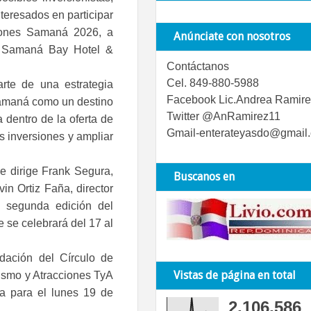
nteresados en participar
ciones Samaná 2026, a
Anúnciate con nosotros
a Samaná Bay Hotel &
Contáctanos
Cel. 849-880-5988
te de una estrategia
Facebook Lic.Andrea Ramire
Samaná como un destino
Twitter @AnRamirez11
a dentro de la oferta de
Gmail-enterateyasdo@gmail
 inversiones y ampliar
e dirige Frank Segura,
Buscanos en
in Ortiz Faña, director
 segunda edición del
 se celebrará del 17 al
dación del Círculo de
Vistas de página en total
ismo y Atracciones TyA
da para el lunes 19 de
2,106,586