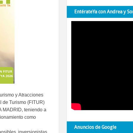
EntérateYa con Andrea y So
Turismo y Atracciones
nal de Turismo (FITUR)
MA MADRID, teniendo a
cionamiento como
Anuncios de Google
sibles inversionistas,