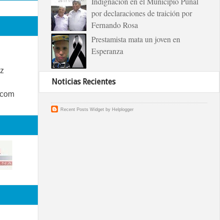
Indignación en el Municipio Puñal
por declaraciones de traición por
Fernando Rosa
Prestamista mata un joven en
Esperanza
z
Noticias Recientes
.com
Recent Posts Widget
by
Helplogger