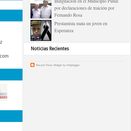
Indignación en el Municipio Puñal
por declaraciones de traición por
Fernando Rosa
Prestamista mata un joven en
Esperanza
z
Noticias Recientes
.com
Recent Posts Widget
by
Helplogger