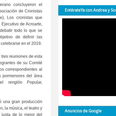
rano concluyeron el
EntérateYa con Andrea y So
sociación de Cronistas
te). Los cronistas que
 Ejecutivo de Acroarte,
debatir todo lo que se
bjetivo de definir las
celebrarse en el 2019.
 tres reuniones de esta
tegrantes de su Comité
ros correspondientes al
os pormenores del área
l renglón Popular,
ó una gran producción
n, la música, el teatro y
Anuncios de Google
 justa de lo mejor del