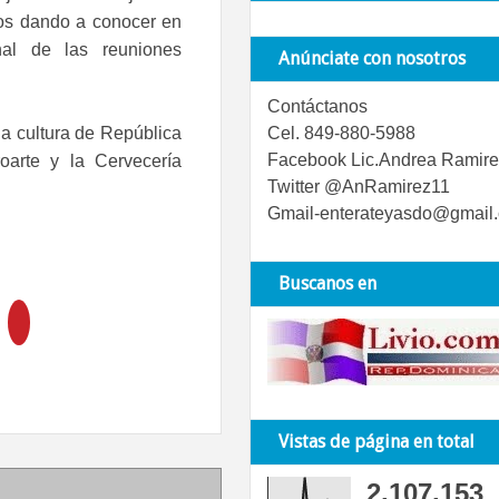
mos dando a conocer en
nal de las reuniones
Anúnciate con nosotros
Contáctanos
a cultura de República
Cel. 849-880-5988
Facebook Lic.Andrea Ramire
arte y la Cervecería
Twitter @AnRamirez11
Gmail-enterateyasdo@gmail
Buscanos en
Vistas de página en total
2,107,153