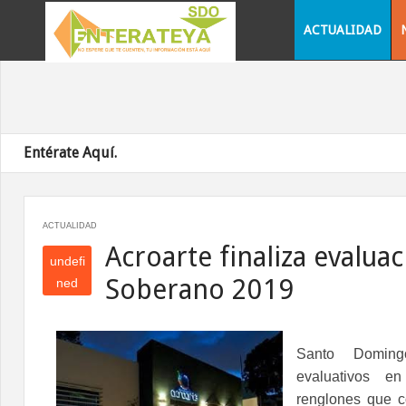
ACTUALIDAD
Entérate Aquí.
ACTUALIDAD
Acroarte finaliza evalua
undefi
Soberano 2019
ned
und
efin
ed
Santo Domi
evaluativos 
renglones que c