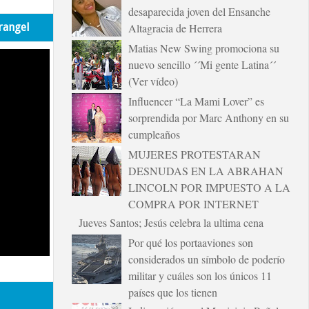
desaparecida joven del Ensanche
rangel
Altagracia de Herrera
Matias New Swing promociona su
nuevo sencillo ´´Mi gente Latina´´
(Ver vídeo)
Influencer “La Mami Lover” es
sorprendida por Marc Anthony en su
cumpleaños
MUJERES PROTESTARAN
DESNUDAS EN LA ABRAHAN
LINCOLN POR IMPUESTO A LA
COMPRA POR INTERNET
Jueves Santos; Jesús celebra la ultima cena
Por qué los portaaviones son
considerados un símbolo de poderío
militar y cuáles son los únicos 11
países que los tienen