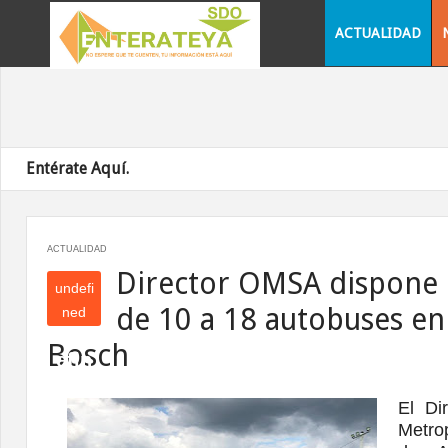
ACTUALIDAD
Entérate Aquí.
ACTUALIDAD
Director OMSA dispone
undefi
de 10 a 18 autobuses en
ned
und
Bosch
efin
ed
El Di
Metrop