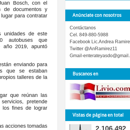
 Juan Bosch, con el
ión de documentos y
Anúnciate con nosotros
lugar para contratar
Contáctanos
 unidades de este
Cel. 849-880-5988
00 autobuses que
Facebook Lic.Andrea Ramire
e año 2019, apuntó
Twitter @AnRamirez11
Gmail-enterateyasdo@gmail
 están enviando para
es que se estaban
Buscanos en
ropios talleres de la
ugar que reúnan las
servicios, pretende
 los fines de lograr
Vistas de página en total
las acciones tomadas
2,106,492