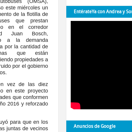
utobuses (OMSA),
so este miércoles un
EntérateYa con Andrea y So
ento de la flotilla de
buses que prestan
cio en el corredor
ad Juan Bosch,
do a la demanda
a por la cantidad de
onas que están
riendo propiedades a
uido por el gobierno
os.
en vez de las diez
io en este proyecto
nidades que conformen
año 2016 y reforzado
ruyó para que en los
Anuncios de Google
as juntas de vecinos