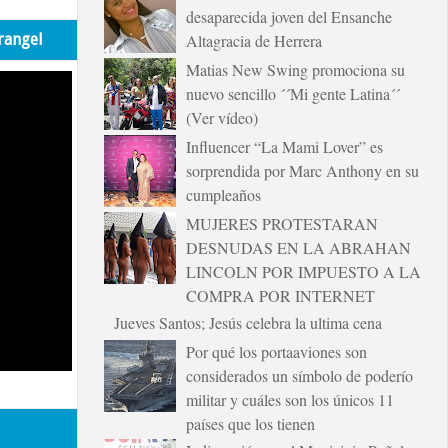
desaparecida joven del Ensanche
rangel
Altagracia de Herrera
Matias New Swing promociona su
nuevo sencillo ´´Mi gente Latina´´
(Ver vídeo)
Influencer “La Mami Lover” es
sorprendida por Marc Anthony en su
cumpleaños
MUJERES PROTESTARAN
DESNUDAS EN LA ABRAHAN
LINCOLN POR IMPUESTO A LA
COMPRA POR INTERNET
Jueves Santos; Jesús celebra la ultima cena
Por qué los portaaviones son
considerados un símbolo de poderío
militar y cuáles son los únicos 11
países que los tienen