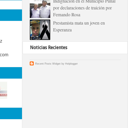
Indignación en el Municipio Puñal
por declaraciones de traición por
Fernando Rosa
Prestamista mata un joven en
Esperanza
z
Noticias Recientes
.com
Recent Posts Widget
by
Helplogger