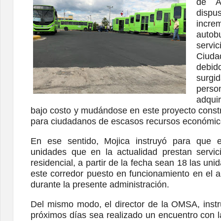
de A
dispu
increm
auto
servi
Ciud
debi
surgid
pers
adqui
bajo costo y mudándose en este proyecto constr
para ciudadanos de escasos recursos económic
En ese sentido, Mojica instruyó para que 
unidades que en la actualidad prestan servic
residencial, a partir de la fecha sean 18 las u
este corredor puesto en funcionamiento en el 
durante la presente administración.
Del mismo modo, el director de la OMSA, inst
próximos días sea realizado un encuentro con l