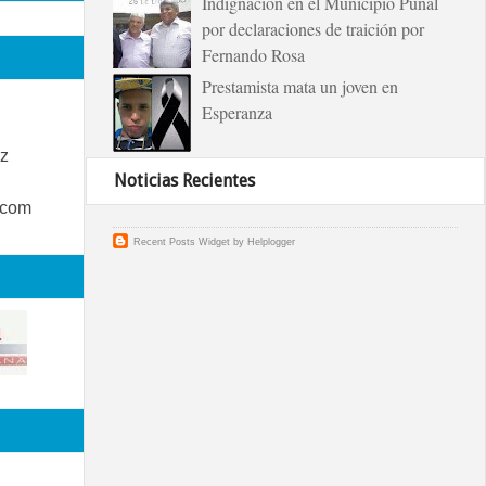
Indignación en el Municipio Puñal
por declaraciones de traición por
Fernando Rosa
Prestamista mata un joven en
Esperanza
z
Noticias Recientes
.com
Recent Posts Widget
by
Helplogger