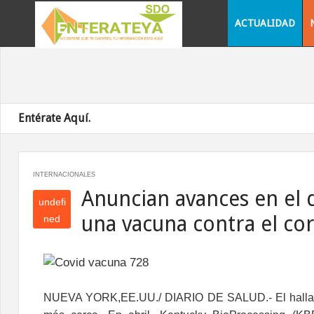
ACTUALIDAD
Entérate Aquí.
INTERNACIONALES
Anuncian avances en el 
undefi
una vacuna contra el co
ned
und
efin
ed
NUEVA YORK,EE.UU./ DIARIO DE SALUD.-
El hall