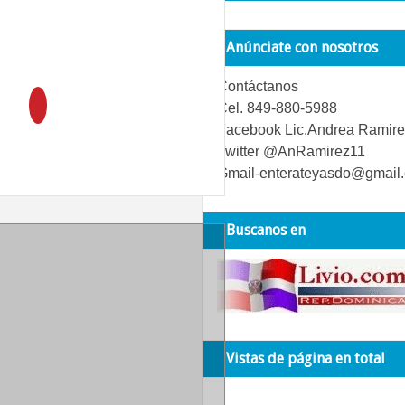
Anúnciate con nosotros
Contáctanos
Cel. 849-880-5988
Facebook Lic.Andrea Ramire
Twitter @AnRamirez11
Gmail-enterateyasdo@gmail
Buscanos en
Vistas de página en total