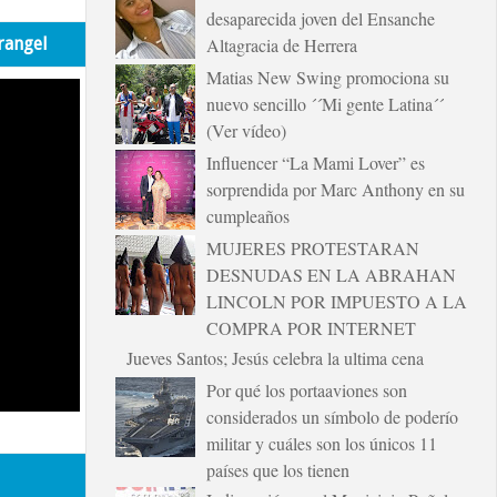
desaparecida joven del Ensanche
rangel
Altagracia de Herrera
Matias New Swing promociona su
nuevo sencillo ´´Mi gente Latina´´
(Ver vídeo)
Influencer “La Mami Lover” es
sorprendida por Marc Anthony en su
cumpleaños
MUJERES PROTESTARAN
DESNUDAS EN LA ABRAHAN
LINCOLN POR IMPUESTO A LA
COMPRA POR INTERNET
Jueves Santos; Jesús celebra la ultima cena
Por qué los portaaviones son
considerados un símbolo de poderío
militar y cuáles son los únicos 11
países que los tienen