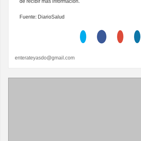
de recibir más información.
Fuente: DiarioSalud
enterateyasdo@gmail.com