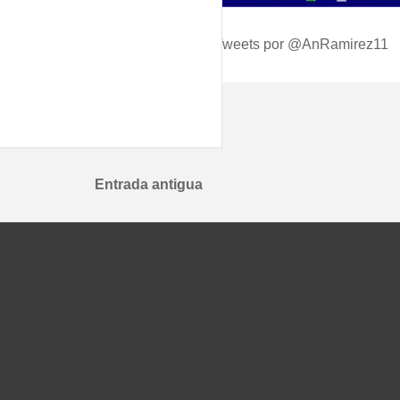
Tweets por @AnRamirez11
Entrada antigua