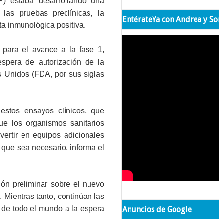
P) estaba desarrollando una
las pruebas preclínicas, la
EntérateYa con Andrea y So
a inmunológica positiva.
 para el avance a la fase 1,
espera de autorización de la
 Unidos (FDA, por sus siglas
estos ensayos clínicos
, que
ue los organismos sanitarios
vertir en equipos adicionales
 que sea necesario, informa el
ón preliminar sobre el nuevo
 Mientras tanto, continúan las
de todo el mundo a la espera
Anuncios de Google