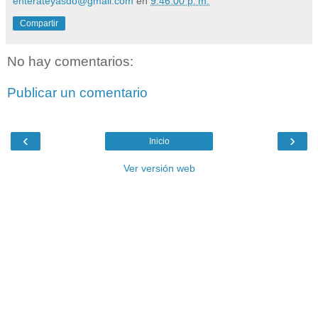
enterateyasdo@gmail.com
en
9:46:00 p. m.
Compartir
No hay comentarios:
Publicar un comentario
‹
›
Inicio
Ver versión web