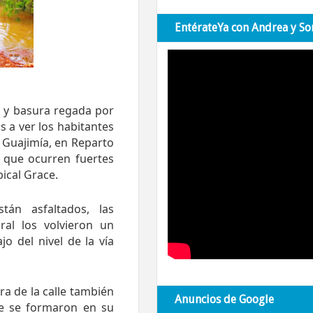
EntérateYa con Andrea y So
s y basura regada por
a ver los habitantes
Guajimía, en Reparto
 que ocurren fuertes
ical Grace.
án asfaltados, las
ral los volvieron un
jo del nivel de la vía
ra de la calle también
Anuncios de Google
ue se formaron en su