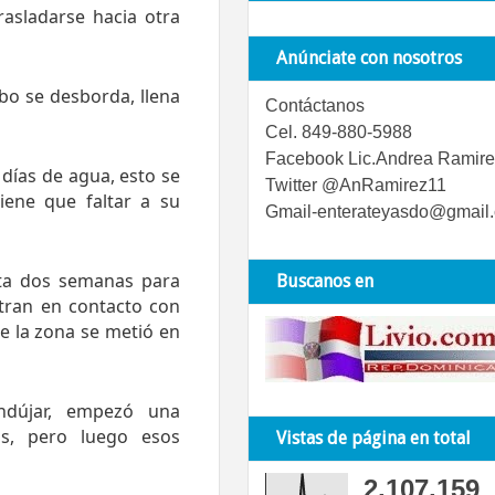
rasladarse hacia otra
Anúnciate con nosotros
bo se desborda, llena
Contáctanos
Cel. 849-880-5988
Facebook Lic.Andrea Ramire
 días de agua, esto se
Twitter @AnRamirez11
iene que faltar a su
Gmail-enterateyasdo@gmail
ta dos semanas para
Buscanos en
ntran en contacto con
de la zona se metió en
ndújar, empezó una
as, pero luego esos
Vistas de página en total
2,107,159