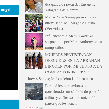
desaparecida joven del Ensanche
rangel
Altagracia de Herrera
Matias New Swing promociona su
nuevo sencillo ´´Mi gente Latina´´
(Ver vídeo)
Influencer “La Mami Lover” es
sorprendida por Marc Anthony en su
cumpleaños
MUJERES PROTESTARAN
DESNUDAS EN LA ABRAHAN
LINCOLN POR IMPUESTO A LA
COMPRA POR INTERNET
Jueves Santos; Jesús celebra la ultima cena
Por qué los portaaviones son
considerados un símbolo de poderío
militar y cuáles son los únicos 11
países que los tienen