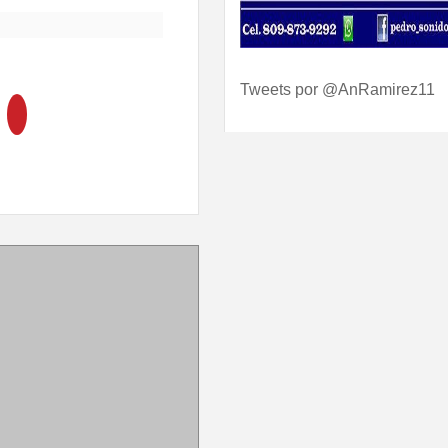
Tweets por @AnRamirez11