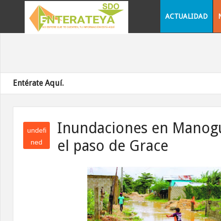
ACTUALIDAD
Entérate Aquí.
Inundaciones en Manog
undefi
el paso de Grace
ned
und
efin
ed