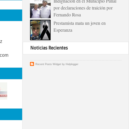
Indignación en el Municipio Puñal
por declaraciones de traición por
Fernando Rosa
Prestamista mata un joven en
Esperanza
z
Noticias Recientes
.com
Recent Posts Widget
by
Helplogger