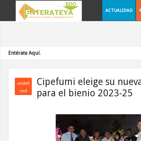
ACTUALIDAD
Entérate Aquí.
Cipefumi eleige su nueva
undefi
para el bienio 2023-25
ned
und
efin
ed