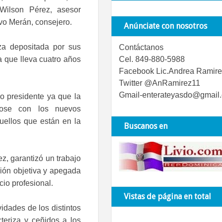
 Wilson Pérez, asesor
vo Merán, consejero.
Anúnciate con nosotros
nza depositada por sus
Contáctanos
 a que lleva cuatro años
Cel. 849-880-5988
Facebook Lic.Andrea Ramire
Twitter @AnRamirez11
Gmail-enterateyasdo@gmail
o presidente ya que la
ndose con los nuevos
uellos que están en la
Buscanos en
ez, garantizó un trabajo
sión objetiva y apegada
cio profesional.
Vistas de página en total
idades de los distintos
teriza y ceñidos a los