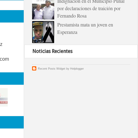
Indignación en el Municipio Puñal
por declaraciones de traición por
Fernando Rosa
Prestamista mata un joven en
Esperanza
z
Noticias Recientes
.com
Recent Posts Widget
by
Helplogger