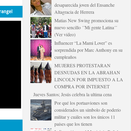
desaparecida joven del Ensanche
rangel
Altagracia de Herrera
Matias New Swing promociona su
nuevo sencillo ´´Mi gente Latina´´
(Ver vídeo)
Influencer “La Mami Lover” es
sorprendida por Marc Anthony en su
cumpleaños
MUJERES PROTESTARAN
DESNUDAS EN LA ABRAHAN
LINCOLN POR IMPUESTO A LA
COMPRA POR INTERNET
Jueves Santos; Jesús celebra la ultima cena
Por qué los portaaviones son
considerados un símbolo de poderío
militar y cuáles son los únicos 11
países que los tienen