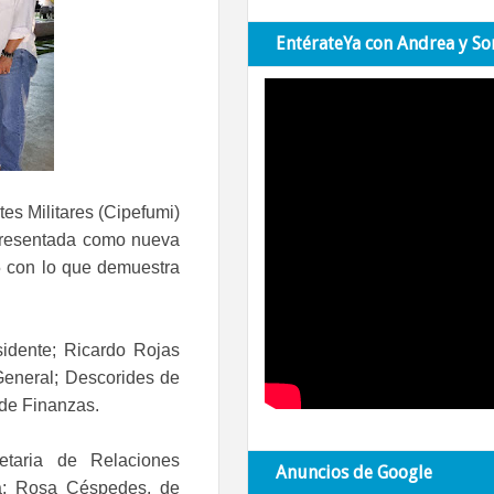
EntérateYa con Andrea y So
es Militares (Cipefumi)
 presentada como nueva
25 con lo que demuestra
sidente; Ricardo Rojas
General; Descorides de
de Finanzas.
etaria de Relaciones
Anuncios de Google
da; Rosa Céspedes, de