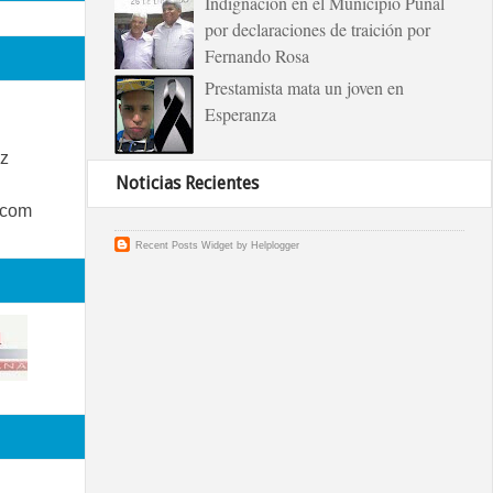
Indignación en el Municipio Puñal
por declaraciones de traición por
Fernando Rosa
Prestamista mata un joven en
Esperanza
z
Noticias Recientes
.com
Recent Posts Widget
by
Helplogger