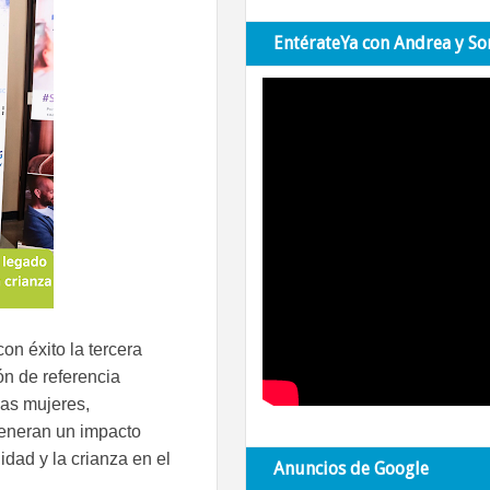
EntérateYa con Andrea y So
n éxito la tercera
ón de referencia
las mujeres,
generan un impacto
idad y la crianza en el
Anuncios de Google