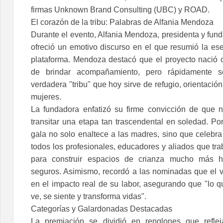
firmas Unknown Brand Consulting (UBC) y ROAD.
El corazón de la tribu: Palabras de Alfania Mendoza
Durante el evento, Alfania Mendoza, presidenta y fun
ofreció un emotivo discurso en el que resumió la ese
plataforma. Mendoza destacó que el proyecto nació c
de brindar acompañamiento, pero rápidamente 
verdadera "tribu" que hoy sirve de refugio, orientació
mujeres.
La fundadora enfatizó su firme convicción de que 
transitar una etapa tan trascendental en soledad. Por
gala no solo enaltece a las madres, sino que celebra
todos los profesionales, educadores y aliados que tr
para construir espacios de crianza mucho más 
seguros. Asimismo, recordó a las nominadas que el ve
en el impacto real de su labor, asegurando que "lo q
ve, se siente y transforma vidas".
Categorías y Galardonadas Destacadas
La premiación se dividió en renglones que refleja