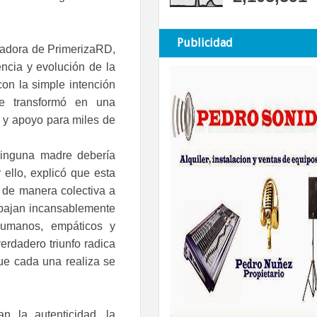
Publicidad
dadora de PrimerizaRD,
ncia y evolución de la
on la simple intención
se transformó en una
n y apoyo para miles de
ninguna madre debería
 ello, explicó que esta
 de manera colectiva a
abajan incansablemente
humanos, empáticos y
rdadero triunfo radica
ue cada una realiza se
n la autenticidad, la