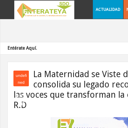
ACTUALIDAD
Entérate Aquí.
La Maternidad se Viste d
undefi
consolida su legado rec
ned
und
las voces que transforman la 
efin
R.D
ed