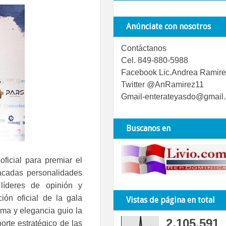
Anúnciate con nosotros
Contáctanos
Cel. 849-880-5988
Facebook Lic.Andrea Ramire
Twitter @AnRamirez11
Gmail-enterateyasdo@gmail
Buscanos en
ficial para premiar el
acadas personalidades
líderes de opinión y
ión oficial de la gala
Vistas de página en total
sma y elegancia guio la
2,105,591
orte estratégico de las