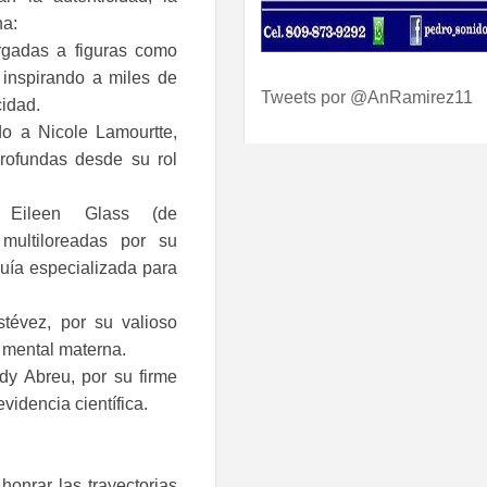
na:
rgadas a figuras como
, inspirando a miles de
Tweets por @AnRamirez11
cidad.
o a Nicole Lamourtte,
profundas desde su rol
 Eileen Glass (de
multiloreadas por su
uía especializada para
tévez, por su valioso
d mental materna.
dy Abreu, por su firme
idencia científica.
onrar las trayectorias