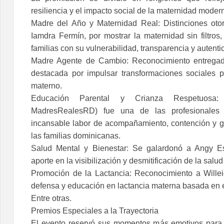
resiliencia y el impacto social de la maternidad moder
Madre del Año y Maternidad Real: Distinciones oto
Iamdra Fermín, por mostrar la maternidad sin filtros
familias con su vulnerabilidad, transparencia y autenti
Madre Agente de Cambio: Reconocimiento entregad
destacada por impulsar transformaciones sociales 
materno.
Educación Parental y Crianza Respetuosa:
MadresRealesRD) fue una de las profesionales 
incansable labor de acompañamiento, contención y g
las familias dominicanas.
Salud Mental y Bienestar: Se galardonó a Angy Es
aporte en la visibilización y desmitificación de la salu
Promoción de la Lactancia: Reconocimiento a Willei
defensa y educación en lactancia materna basada en ev
Entre otras.
Premios Especiales a la Trayectoria
El evento reservó sus momentos más emotivos para h