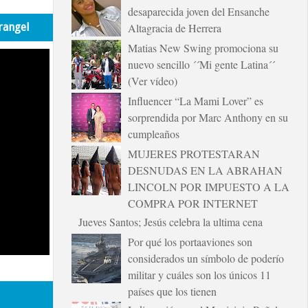
desaparecida joven del Ensanche
rangel
Altagracia de Herrera
Matias New Swing promociona su
nuevo sencillo ´´Mi gente Latina´´
(Ver vídeo)
Influencer “La Mami Lover” es
sorprendida por Marc Anthony en su
cumpleaños
MUJERES PROTESTARAN
DESNUDAS EN LA ABRAHAN
LINCOLN POR IMPUESTO A LA
COMPRA POR INTERNET
Jueves Santos; Jesús celebra la ultima cena
Por qué los portaaviones son
considerados un símbolo de poderío
militar y cuáles son los únicos 11
países que los tienen