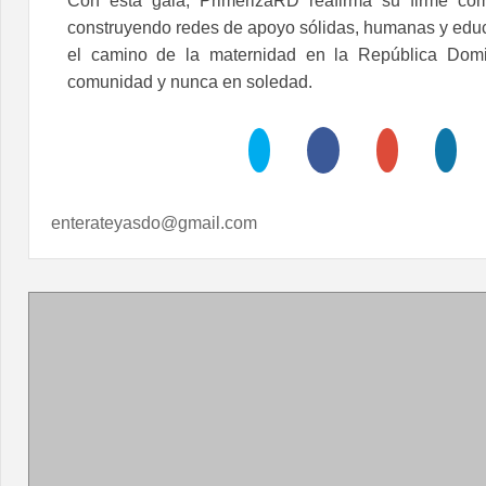
Con esta gala, PrimerizaRD reafirma su firme co
construyendo redes de apoyo sólidas, humanas y ed
el camino de la maternidad en la República Domi
comunidad y nunca en soledad.
enterateyasdo@gmail.com